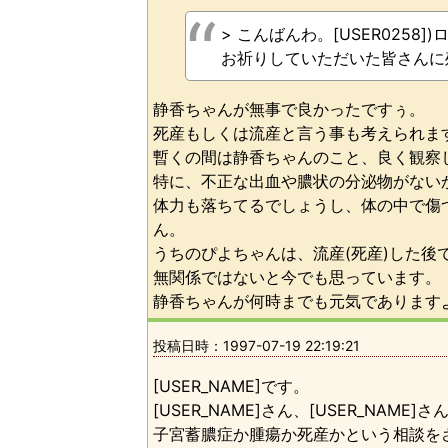
> こんばんわ。[USER0258]
お祈りしていただいた皆さんに
静香ちゃんが無事で良かったですぅ。
死産もしくは流産と言う事も考えられま
暫くの間は静香ちゃんのこと、良く観察
特に、不正な出血や膿状の分泌物がない
体力も落ちてるでしょうし、体の中で傷
ん。
うちのぴよちゃんは、流産(死産)した後
無関係ではないと今でも思っています。
静香ちゃんが何時までも元気でありますよう
投稿日時：
1997-07-19 22:19:21
[USER_NAME]です。
[USER_NAME]さん、[USER_NA
子宮蓄膿症か腫瘍か死産かという相談をさ