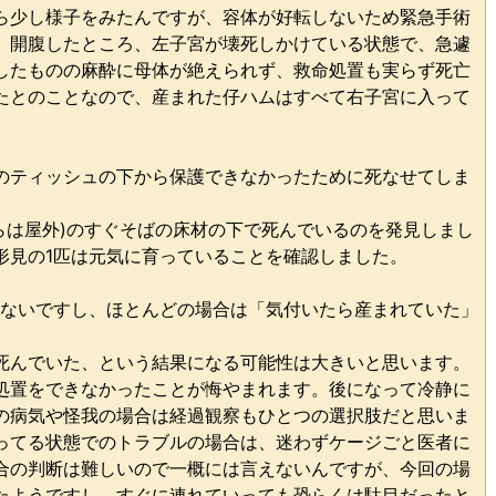
ら少し様子をみたんですが、容体が好転しないため緊急手術
、開腹したところ、左子宮が壊死しかけている状態で、急遽
したものの麻酔に母体が絶えられず、救命処置も実らず死亡
たとのことなので、産まれた仔ハムはすべて右子宮に入って
のティッシュの下から保護できなかったために死なせてしま
らは屋外)のすぐそばの床材の下で死んでいるのを発見しまし
形見の1匹は元気に育っていることを確認しました。
きないですし、ほとんどの場合は「気付いたら産まれていた」
死んでいた、という結果になる可能性は大きいと思います。
処置をできなかったことが悔やまれます。後になって冷静に
の病気や怪我の場合は経過観察もひとつの選択肢だと思いま
ってる状態でのトラブルの場合は、迷わずケージごと医者に
合の判断は難しいので一概には言えないんですが、今回の場
たようですし、すぐに連れていっても恐らくは駄目だったと