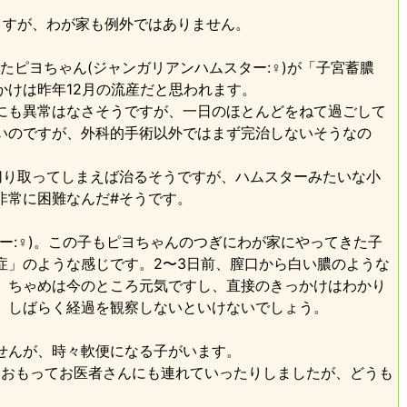
ますが、わが家も例外ではありません。
たピヨちゃん(ジャンガリアンハムスター:♀)が「子宮蓄膿
かけは昨年12月の流産だと思われます。
にも異常はなさそうですが、一日のほとんどをねて過ごして
いのですが、外科的手術以外ではまず完治しないそうなの
切り取ってしまえば治るそうですが、ハムスターみたいな小
非常に困難なんだ#そうです。
ー:♀)。この子もピヨちゃんのつぎにわが家にやってきた子
症」のような感じです。2〜3日前、膣口から白い膿のような
、ちゃめは今のところ元気ですし、直接のきっかけはわかり
。しばらく経過を観察しないといけないでしょう。
せんが、時々軟便になる子がいます。
とおもってお医者さんにも連れていったりしましたが、どうも