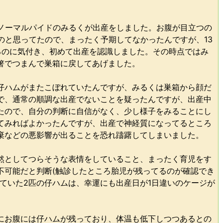
・ノーマルパイドのみるくが出産をしました。お腹が目立つの
のと思ってたので、まったく予期してなかったんですが、13
るのに気付き、初めて出産を認識しました。その時点ではみ
箸でつまんで巣箱に戻してあげました。
仔ハムがまたこぼれていたんですが、みるくは巣箱から顔だ
で、通常の順調な出産でないことを疑ったんですが、出産中
たので、自分の判断に自信がなく、少し様子をみることにし
てみればよかったんですが、出産で神経質になってるところ
棄などの悪影響が出ることを恐れ躊躇してしまいました。
然としてつらそうな表情をしていること、まったく育児をす
不可能だと判断(触診したところ胎児が残ってるのが確認でき
ていた2匹の仔ハムは、幸運にも出産日が1日違いのケージが
にお腹には仔ハムが残っており、体温も低下しつつあるとの