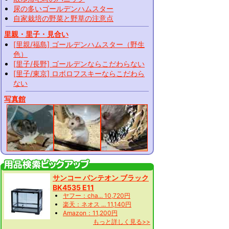
尿の多いゴールデンハムスター
自家栽培の野菜と野草の注意点
里親・里子・見合い
[里親/福島] ゴールデンハムスター（野生
色）
[里子/長野] ゴールデンならこだわらない
[里子/東京] ロボロフスキーならこだわら
ない
写真館
サンコー パンテオン ブラック
BK4535 E11
ヤフー：cha... 10,720円
楽天：ネオス ... 11,140円
Amazon：11,200円
もっと詳しく見る>>