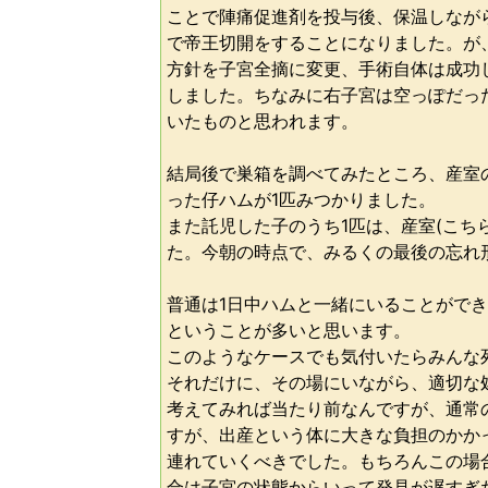
ことで陣痛促進剤を投与後、保温しなが
で帝王切開をすることになりました。が
方針を子宮全摘に変更、手術自体は成功
しました。ちなみに右子宮は空っぽだっ
いたものと思われます。
結局後で巣箱を調べてみたところ、産室
った仔ハムが1匹みつかりました。
また託児した子のうち1匹は、産室(こち
た。今朝の時点で、みるくの最後の忘れ
普通は1日中ハムと一緒にいることがで
ということが多いと思います。
このようなケースでも気付いたらみんな
それだけに、その場にいながら、適切な
考えてみれば当たり前なんですが、通常
すが、出産という体に大きな負担のかか
連れていくべきでした。もちろんこの場
合は子宮の状態からいって発見が遅すぎ