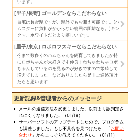
います。
[里子/長野] ゴールデンならこだわらない
自宅は長野県ですが、県外でもお迎え可能です。(ハ
ムスターに負担がかからない範囲の距離なら。)キン
クマ、ホワイトだとより嬉しいです。
[里子/東京] ロボロフスキーならこだわらない
今まで数多くのハムちゃんを飼育してきましたが特
にロボちゃんが大好きです仲良くわちゃわちゃロボ
ちゃんしているのを見るのが好きですので繁殖して
増えてしまった！などありましたら是非ご連絡頂け
たらと思います
更新記録&管理者からのメッセージ
メールの送信方法を変更しました。以前より誤判定さ
れにくくなりました。（
01/18
）
サーバーソフトのアップデートしたので、プログラム
も調整しました。もし不具合を見つけたら、「
お問い
合わせ
」からこっそり教えてください。（
01/11
）