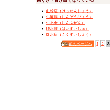
歯ぐき・舌が白くなっている
血栓症（けっせんしょう）
心臓病（しんぞうびょう）
心不全（しんふぜん）
肺水腫（はいすいしゅ）
腹水症（ふくすいしょう）
前のページへ
1
2
3