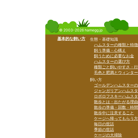
© 2003-2026 hamegg.jp
基本的な飼い方
生態・基礎知識
ハムスターの種類と特徴
飼う準備・心構え
飼うために必要なお金
ハムスターの選び方
種類ごと飼いやすさ・行
毛色と肥満とウィンター
飼い方
ゴールデンハムスターの
ジャンガリアンハムスタ
ロボロフスキーハムスタ
散歩とは・出たがる理由
散歩の準備・回数・時間
散歩中に注意すること
ケージへ帰ってもらう方
毎日の世話
季節の世話
ケージの大掃除