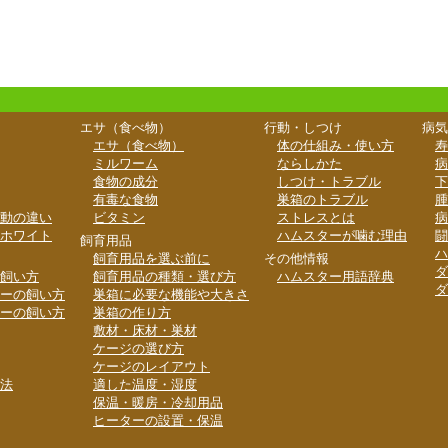
エサ（食べ物）
行動・しつけ
病気
エサ（食べ物）
体の仕組み・使い方
寿
ミルワーム
ならしかた
病
食物の成分
しつけ・トラブル
下
有毒な食物
巣箱のトラブル
腫
動の違い
ビタミン
ストレスとは
病
ホワイト
ハムスターが噛む理由
闘
飼育用品
ハ
飼育用品を選ぶ前に
その他情報
ダ
飼い方
飼育用品の種類・選び方
ハムスター用語辞典
ダ
ーの飼い方
巣箱に必要な機能や大きさ
ーの飼い方
巣箱の作り方
敷材・床材・巣材
ケージの選び方
ケージのレイアウト
法
適した温度・湿度
保温・暖房・冷却用品
ヒーターの設置・保温