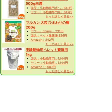
500g未満
楽天：小動物専門店ヘ... 649円
ヤフー：小動物専門店... 649円
もっと詳しく見る>>
マルカン 大粒 ひまわりの種
200g
ヤフー：charm ... 231円
楽天：ペット健康便 236円
Amazon：242円
もっと詳しく見る>>
実験動物用ペレット繁殖用
1kg
楽天：小動物専門... 1,144円
ヤフー：小動物専... 1,144円
Amazon：1,980円
もっと詳しく見る>>