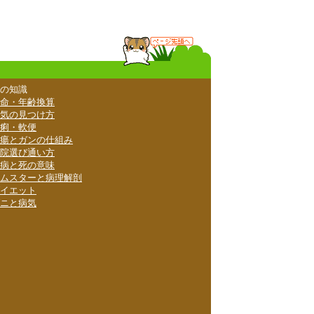
の知識
命・年齢換算
気の見つけ方
痢・軟便
瘍とガンの仕組み
院選び通い方
病と死の意味
ムスターと病理解剖
イエット
ニと病気