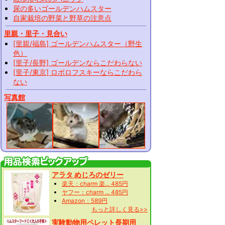
尿の多いゴールデンハムスター
自家栽培の野菜と野草の注意点
里親・里子・見合い
[里親/福島] ゴールデンハムスター（野生
色）
[里子/長野] ゴールデンならこだわらない
[里子/東京] ロボロフスキーならこだわら
ない
写真館
アラタ めじろのゼリー
楽天：charm 楽... 485円
ヤフー：charm ... 485円
Amazon：589円
もっと詳しく見る>>
実験動物用ペレット長期用