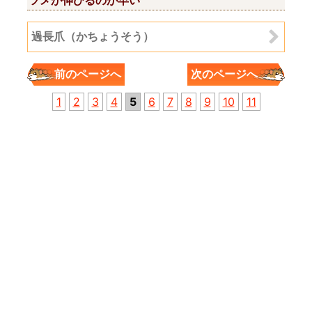
ツメが伸びるのが早い
過長爪（かちょうそう）
前のページへ
次のページへ
1
2
3
4
5
6
7
8
9
10
11