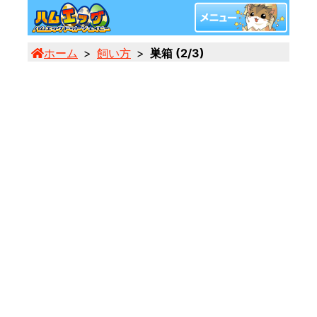
ホーム
飼い方
巣箱 (2/3)