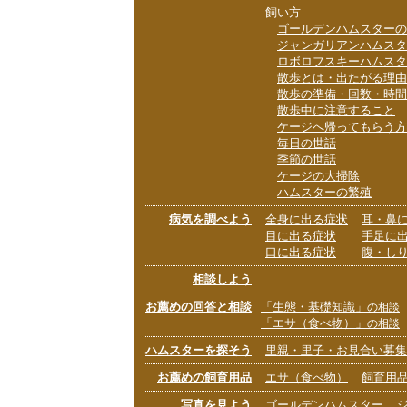
飼い方
ゴールデンハムスターの
ジャンガリアンハムスタ
ロボロフスキーハムスタ
散歩とは・出たがる理由
散歩の準備・回数・時間
散歩中に注意すること
ケージへ帰ってもらう方
毎日の世話
季節の世話
ケージの大掃除
ハムスターの繁殖
病気を調べよう
全身に出る症状
耳・鼻
目に出る症状
手足に
口に出る症状
腹・し
相談しよう
お薦めの回答と相談
「生態・基礎知識」
の相談
「エサ（食べ物）」
の相談
ハムスターを探そう
里親・里子・お見合い募集
お薦めの飼育用品
エサ（食べ物）
飼育用
写真を見よう
ゴールデンハムスター