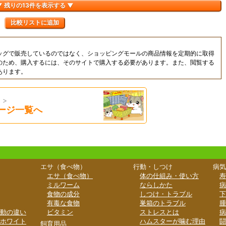
▼ 残りの13件を表示する ▼
比較リストに追加
ッグで販売しているのではなく、ショッピングモールの商品情報を定期的に取得
のため、購入するには、そのサイトで購入する必要があります。また、閲覧する
あります。
 >
ージ一覧へ
エサ（食べ物）
行動・しつけ
病気
エサ（食べ物）
体の仕組み・使い方
寿
ミルワーム
ならしかた
病
食物の成分
しつけ・トラブル
下
有毒な食物
巣箱のトラブル
腫
動の違い
ビタミン
ストレスとは
病
ホワイト
ハムスターが噛む理由
闘
飼育用品