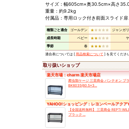
サイズ：幅605cm×奥30.5cm×高さ35.
重量：約9.2kg
付属品：専用ロック付き前面スライド扉
種類ごと適合
ゴールデン
ジャンガ
★
☆☆☆☆
成長時期
ベビー
★★
☆☆☆
季節
春
★★★
☆☆
適合表については [
用品検索について
] を見てくださ
取り扱いショップ
楽天市場：charm 楽天市場店
爬虫類ケージ 三晃商会 パンテオン ブ
BK6035(60.5×3...
YAHOO!ショッピング：レヨンベールアクアYa
【全国送料無料】 三晃商会 REPTI WI
ブラック ...