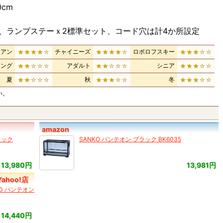
0cm
、ランプステーｘ2標準セット、コード穴は計4か所設定
リアン
チャイニーズ
ロボロフスキー
★★★★
☆
★★★★
☆
★★★
☆☆
ヤング
アダルト
シニア
★★
☆☆☆
★★
☆☆☆
★★★
☆☆
夏
秋
冬
★★
☆☆☆
★★★
☆☆
★★★
☆☆
い。
amazon
ラック
SANKO パンテオン ブラック BK6035
13,980円
13,981円
hoo!店
LD パンテオン
14,440円