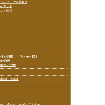
ムスターと病理解剖
イエット
ニと病気
い主が原因
病名から探す
伝が原因
の病気が原因
の情報」
の相談
ー
チャイニーズハムスター