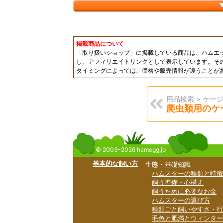
掲載商品について
「取り扱いショップ」に掲載している商品は、ハムエ
し、アフィリエイトリンクとして表示しています。そ
タイミングによっては、価格や販売情報が違うことが
用品検索 > ケージ
爬虫類用のケ
© 2003-2026 hamegg.jp
基本的な飼い方
生態・基礎知識
ハムスターの種類と特徴
飼う準備・心構え
飼うために必要なお金
ハムスターの選び方
種類ごと飼いやすさ・行
毛色と肥満とウィンター