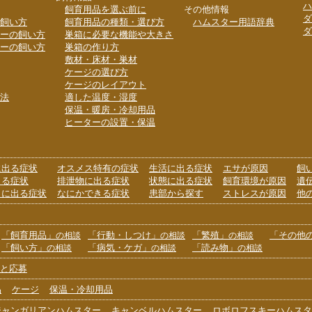
ハ
飼育用品を選ぶ前に
その他情報
ダ
飼い方
飼育用品の種類・選び方
ハムスター用語辞典
ダ
ーの飼い方
巣箱に必要な機能や大きさ
ーの飼い方
巣箱の作り方
敷材・床材・巣材
ケージの選び方
ケージのレイアウト
法
適した温度・湿度
保温・暖房・冷却用品
ヒーターの設置・保温
に出る症状
オスメス特有の症状
生活に出る症状
エサが原因
飼
出る症状
排泄物に出る症状
状態に出る症状
飼育環境が原因
遺
りに出る症状
なにかできる症状
患部から探す
ストレスが原因
他
「飼育用品」
「行動・しつけ」
「繁殖」
「その他
の相談
の相談
の相談
「飼い方」
「病気・ケガ」
「読み物」
の相談
の相談
の相談
と応募
品
ケージ
保温・冷却用品
ジャンガリアンハムスター
キャンベルハムスター
ロボロフスキーハムスタ