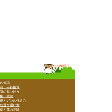
の知識
命・年齢換算
気の見つけ方
痢・軟便
瘍とガンの仕組み
院選び通い方
病と死の意味