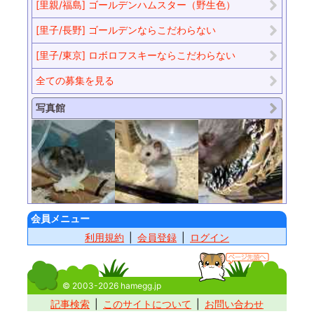
[里親/福島] ゴールデンハムスター（野生色）
[里子/長野] ゴールデンならこだわらない
[里子/東京] ロボロフスキーならこだわらない
全ての募集を見る
写真館
会員メニュー
利用規約
会員登録
ログイン
© 2003-2026 hamegg.jp
記事検索
このサイトについて
お問い合わせ