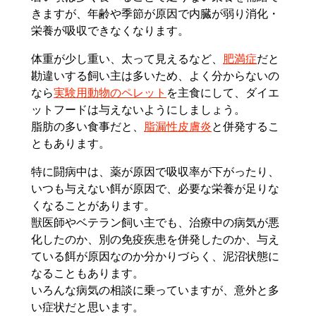
きますが、年齢や季節が原因で内臓が弱り消化・
栄養が吸収できなくなります。
体重が少し重い、太って見えるなど、
肥満症
だと
勘違いする飼い主は多いため、よく分からないの
なら
実験用動物のペレット
を主食にして、ダイエ
ットフードは与えないようにしましょう。
脂肪の多い食事だと、
脂漏性皮膚炎
と併発するこ
ともあります。
特に闘病中は、薬が原因で吸収率が下がったり、
いつも与えない餌が原因で、必要な栄養が足りな
くなることがあります。
獣医師やベテラン飼い主でも、治療中の病気が悪
化したのか、別の免疫疾患を併発したのか、与え
ている餌が原因なのか分かりづらく、泥沼状態に
なることもあります。
いろんな病気の相談に乗っていますが、意外と多
い症状だと思います。