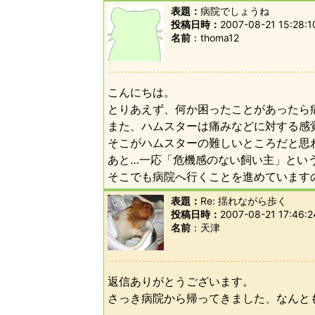
表題：
病院でしょうね
投稿日時：
2007-08-21 15:28:1
名前
thoma12
こんにちは。
とりあえず、何か困ったことがあったら
また、ハムスターは痛みなどに対する感
そこがハムスターの難しいところだと思
あと…一応「危機感のない飼い主」とい
そこでも病院へ行くことを進めています
表題：
Re: 揺れながら歩く
投稿日時：
2007-08-21 17:46:2
名前
天津
返信ありがとうございます。
さっき病院から帰ってきました、なんと