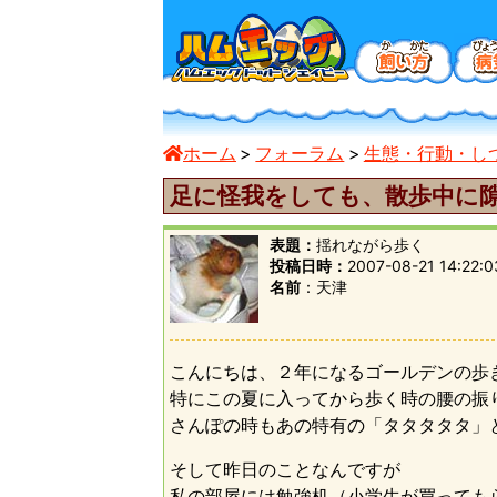
ホーム
フォーラム
生態・行動・し
足に怪我をしても、散歩中に
表題：
揺れながら歩く
投稿日時：
2007-08-21 14:22:0
名前
天津
こんにちは、２年になるゴールデンの歩
特にこの夏に入ってから歩く時の腰の振
さんぽの時もあの特有の「タタタタタ」
そして昨日のことなんですが
私の部屋には勉強机（小学生が買っても