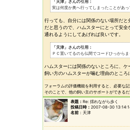
「天津」さんの引用：
実は何度か奥へ行ってしまったことがあっ
行っても、自分には関係のない場所だと
だと思うので、ハムスターにとって安全
通れるようにしてあげれば良いです。
「天津」さんの引用：
ＰＣ置いてるのも仏間でコードひっからま
ハムスターには関係のないところに、ケ
飼い方のハムスターが噛む理由のところ
フォーラムの評価機能を利用すると、必要な記
そのことで、他の飼い主のサポートができるだ
表題：
Re: 揺れながら歩く
投稿日時：
2007-08-30 13:14:1
名前
天津