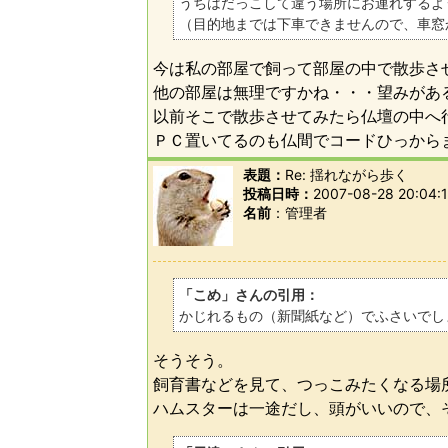
うちはだっこして違う場所にお連れするよ
（目的地までは下車できませんので、車窓
今は私の部屋で飼って部屋の中で散歩さ
他の部屋は無理ですかね・・・望みがあ
以前そこで散歩させてみたら仏壇の中へ
ＰＣ置いてるのも仏間でコードひっから
表題：
Re: 揺れながら歩く
投稿日時：
2007-08-28 20:04:
名前
管理者
「こめ」さんの引用：
かじれるもの（新聞紙など）でふさいでし
そうそう。
飼育書などを見て、つっこみたくなる場
ハムスターは一途だし、頭がいいので、