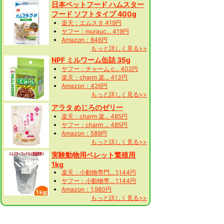
日本ペットフード ハムスター
フード ソフトタイプ 400g
楽天：エムスタ 419円
ヤフー：murauc... 419円
Amazon：846円
もっと詳しく見る>>
NPF ミルワーム缶詰 35g
ヤフー：チャーム c... 402円
楽天：charm 楽... 413円
Amazon：426円
もっと詳しく見る>>
アラタ めじろのゼリー
楽天：charm 楽... 485円
ヤフー：charm ... 485円
Amazon：589円
もっと詳しく見る>>
実験動物用ペレット繁殖用
1kg
楽天：小動物専門... 1,144円
ヤフー：小動物専... 1,144円
Amazon：1,980円
もっと詳しく見る>>