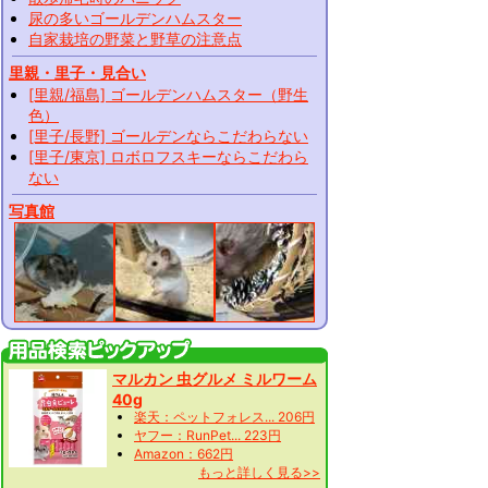
尿の多いゴールデンハムスター
自家栽培の野菜と野草の注意点
里親・里子・見合い
[里親/福島] ゴールデンハムスター（野生
色）
[里子/長野] ゴールデンならこだわらない
[里子/東京] ロボロフスキーならこだわら
ない
写真館
マルカン 虫グルメ ミルワーム
40g
楽天：ペットフォレス... 206円
ヤフー：RunPet... 223円
Amazon：662円
もっと詳しく見る>>