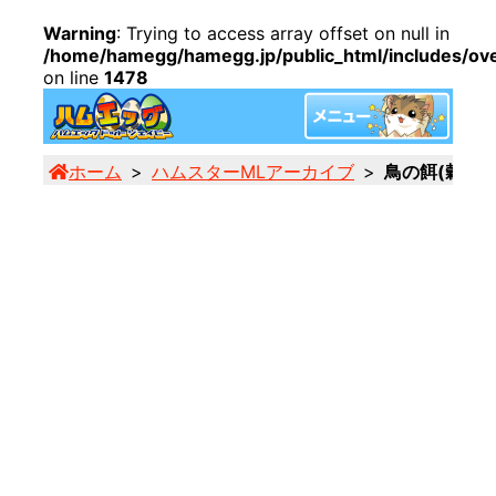
Warning
: Trying to access array offset on null in
/home/hamegg/hamegg.jp/public_html/includes/ove
on line
1478
ホーム
ハムスターMLアーカイブ
鳥の餌(穀類