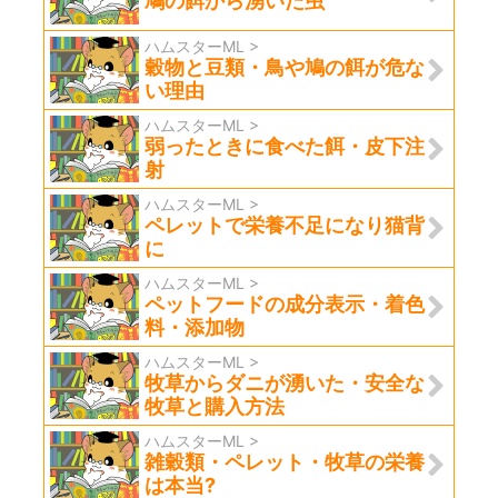
鳩の餌から湧いた虫
ハムスターML >
穀物と豆類・鳥や鳩の餌が危な
い理由
ハムスターML >
弱ったときに食べた餌・皮下注
射
ハムスターML >
ペレットで栄養不足になり猫背
に
ハムスターML >
ペットフードの成分表示・着色
料・添加物
ハムスターML >
牧草からダニが湧いた・安全な
牧草と購入方法
ハムスターML >
雑穀類・ペレット・牧草の栄養
は本当?