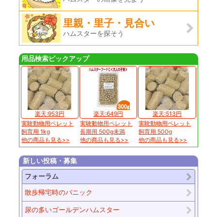
里親・里子・見合い
ハムスターを探そう
用品検索ピックアップ
楽天:953円
楽天:649円
楽天:513円
実験動物用ペレット
実験動物用ペレット
実験動物用ペレット
飼育用 1kg
長期用 500g未満
飼育用 500g
他の商品も見る>>
他の商品も見る>>
他の商品も見る>>
新しい投稿・募集
フォーラム
散歩帰宅時のパニック
尿の多いゴールデンハムスター