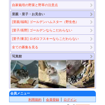
自家栽培の野菜と野草の注意点
里親・里子・お見合い
[里親/福島] ゴールデンハムスター（野生色）
[里子/長野] ゴールデンならこだわらない
[里子/東京] ロボロフスキーならこだわらない
全ての募集を見る
写真館
会員メニュー
利用規約
会員登録
ログイン