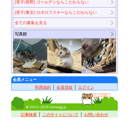
[里子/長野] ゴールデンならこだわらない
[里子/東京] ロボロフスキーならこだわらない
全ての募集を見る
写真館
会員メニュー
利用規約
会員登録
ログイン
© 2003-2026 hamegg.jp
記事検索
このサイトについて
お問い合わせ