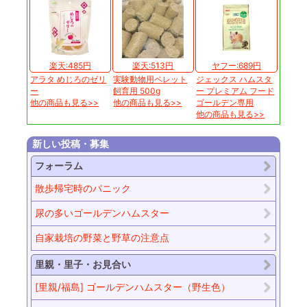
楽天:485円
楽天:513円
ヤフー:689円
アラタ めじろのゼリ
実験動物用ペレット
ジェックス ハムスタ
ー
飼育用 500g
ー プレミアム フード
他の商品も見る>>
他の商品も見る>>
ゴールデン専用
他の商品も見る>>
新しい投稿・募集
フォーラム
散歩帰宅時のパニック
尿の多いゴールデンハムスター
自家栽培の野菜と野草の注意点
里親・里子・お見合い
[里親/福島] ゴールデンハムスター（野生色）