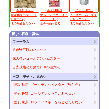
楽天:1,037円
楽天:206円
ヤフー:602円
実験動物用ペレット
マルカン 虫グルメ ミ
イースター ハムスタ
長期用 1kg
ルワーム 40g
ーセレクション
他の商品も見る>>
他の商品も見る>>
他の商品も見る>>
新しい投稿・募集
フォーラム
散歩帰宅時のパニック
尿の多いゴールデンハムスター
自家栽培の野菜と野草の注意点
里親・里子・お見合い
[里親/福島] ゴールデンハムスター（野生色）
[里子/長野] ゴールデンならこだわらない
[里子/東京] ロボロフスキーならこだわらない