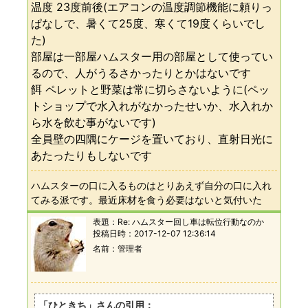
温度 23度前後(エアコンの温度調節機能に頼りっ
ぱなしで、暑くて25度、寒くて19度くらいでし
た)
部屋は一部屋ハムスター用の部屋として使ってい
るので、人がうるさかったりとかはないです
餌 ペレットと野菜は常に切らさないように(ペッ
トショップで水入れがなかったせいか、水入れか
ら水を飲む事がないです)
全員壁の四隅にケージを置いており、直射日光に
あたったりもしないです
ハムスターの口に入るものはとりあえず自分の口に入れ
てみる派です。最近床材を食う必要はないと気付いた
表題：
Re: ハムスター回し車は転位行動なのか
投稿日時：
2017-12-07 12:36:14
名前
管理者
「ひときち」さんの引用：