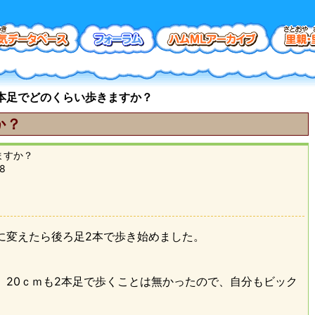
本足でどのくらい歩きますか？
か？
ますか？
48
に変えたら後ろ足2本で歩き始めました。
、20ｃｍも2本足で歩くことは無かったので、自分もビック