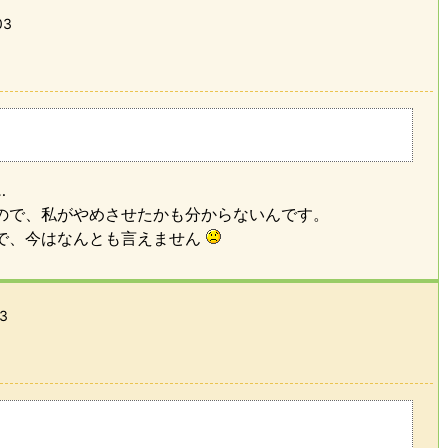
03
…
ので、私がやめさせたかも分からないんです。
で、今はなんとも言えません
13