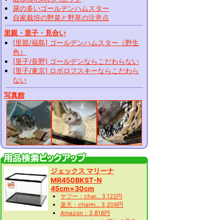
尿の多いゴールデンハムスター
自家栽培の野菜と野草の注意点
里親・里子・見合い
[里親/福島] ゴールデンハムスター（野生
色）
[里子/長野] ゴールデンならこだわらない
[里子/東京] ロボロフスキーならこだわら
ない
写真館
ジェックス マリーナ
MR450BKST-N
45cm×30cm
ヤフー：char... 3,122円
楽天：charm... 3,209円
Amazon：3,818円