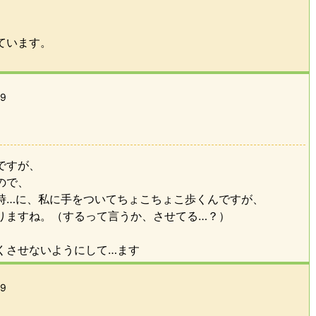
。
ています。
49
ですが、
ので、
時…に、私に手をついてちょこちょこ歩くんですが、
りますね。（するって言うか、させてる…？）
、
くさせないようにして…ます
39