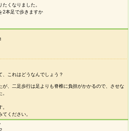
りたくなりました。
を2本足で歩きますか
1
。
て、これはどうなんでしょう？
たが、二足歩行は足よりも脊椎に負担がかかるので、させな
た。
す。
みてください。
？
2