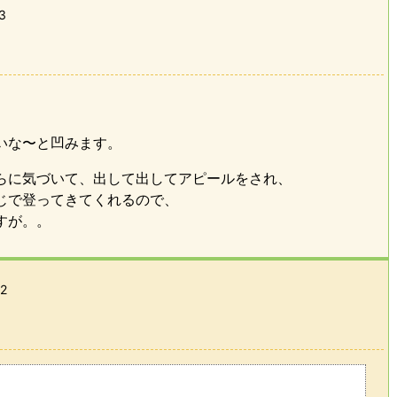
3
いな〜と凹みます。
らに気づいて、出して出してアピールをされ、
じで登ってきてくれるので、
すが。。
42