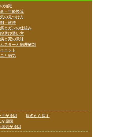
の知識
命・年齢換算
気の見つけ方
痢・軟便
瘍とガンの仕組み
院選び通い方
病と死の意味
ムスターと病理解剖
イエット
ニと病気
い主が原因
病名から探す
伝が原因
の病気が原因