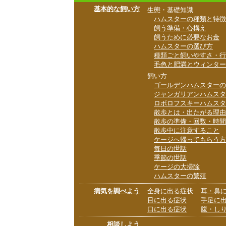
基本的な飼い方
生態・基礎知識
ハムスターの種類と特徴
飼う準備・心構え
飼うために必要なお金
ハムスターの選び方
種類ごと飼いやすさ・行
毛色と肥満とウィンター
飼い方
ゴールデンハムスターの
ジャンガリアンハムスタ
ロボロフスキーハムスタ
散歩とは・出たがる理由
散歩の準備・回数・時間
散歩中に注意すること
ケージへ帰ってもらう方
毎日の世話
季節の世話
ケージの大掃除
ハムスターの繁殖
病気を調べよう
全身に出る症状
耳・鼻
目に出る症状
手足に
口に出る症状
腹・し
相談しよう