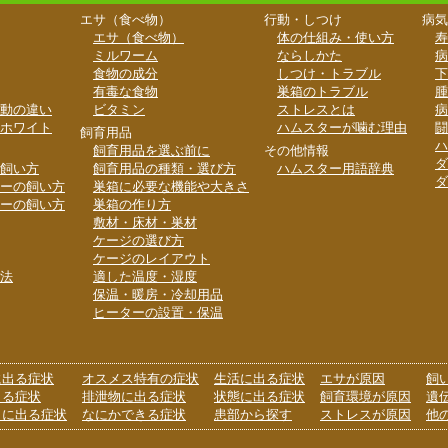
エサ（食べ物）
行動・しつけ
病気
エサ（食べ物）
体の仕組み・使い方
寿
ミルワーム
ならしかた
病
食物の成分
しつけ・トラブル
下
有毒な食物
巣箱のトラブル
腫
動の違い
ビタミン
ストレスとは
病
ホワイト
ハムスターが噛む理由
闘
飼育用品
ハ
飼育用品を選ぶ前に
その他情報
ダ
飼い方
飼育用品の種類・選び方
ハムスター用語辞典
ダ
ーの飼い方
巣箱に必要な機能や大きさ
ーの飼い方
巣箱の作り方
敷材・床材・巣材
ケージの選び方
ケージのレイアウト
法
適した温度・湿度
保温・暖房・冷却用品
ヒーターの設置・保温
に出る症状
オスメス特有の症状
生活に出る症状
エサが原因
飼
出る症状
排泄物に出る症状
状態に出る症状
飼育環境が原因
遺
りに出る症状
なにかできる症状
患部から探す
ストレスが原因
他