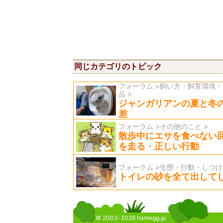
同じカテゴリのトピック
フォーラム >飼い方・飼育環境
品 >
ジャンガリアンの夏と冬
差
フォーラム >その他のこと >
散歩中にエサを食べない
を走る・正しい行動
フォーラム >生態・行動・しつけ 
トイレの砂を全て出して
© 2003-2026 hamegg.jp