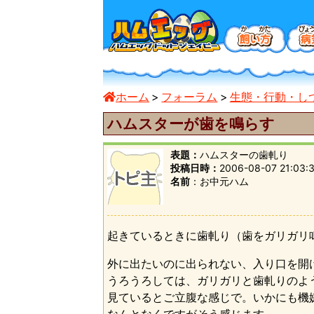
ホーム
フォーラム
生態・行動・し
ハムスターが歯を鳴らす
表題：
ハムスターの歯軋り
投稿日時：
2006-08-07 21:03:
名前
お中元ハム
起きているときに歯軋り（歯をガリガリ
外に出たいのに出られない、入り口を開
うろうろしては、ガリガリと歯軋りのよ
見ているとご立腹な感じで。いかにも機