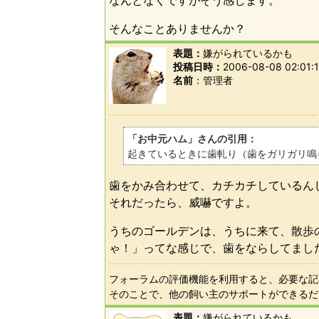
なんとなくですがそう感じます。
そんなことありませんか？
表題：
嫌がられているかも
投稿日時：
2006-08-08 02:01:
名前
管理者
「お中元ハム」さんの引用：
起きているときに歯軋り（歯をガリガリ鳴
歯をかみ合わせて、カチカチしているん
それだったら、威嚇ですよ。
うちのゴールデンは、うちに来て、散歩
ゃ！」ってな感じで、歯をならしてまし
フォーラムの評価機能を利用すると、必要な記
そのことで、他の飼い主のサポートができるだ
表題：
嫌がられているかも