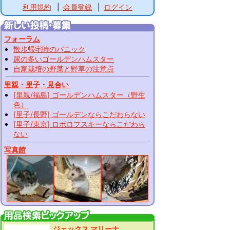
利用規約
会員登録
ログイン
フォーラム
散歩帰宅時のパニック
尿の多いゴールデンハムスター
自家栽培の野菜と野草の注意点
里親・里子・見合い
[里親/福島] ゴールデンハムスター（野生
色）
[里子/長野] ゴールデンならこだわらない
[里子/東京] ロボロフスキーならこだわら
ない
写真館
ジェックス マリーナ