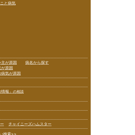
ニと病気
い主が原因
病名から探す
伝が原因
の病気が原因
の情報」
の相談
ー
チャイニーズハムスター
い検索>>