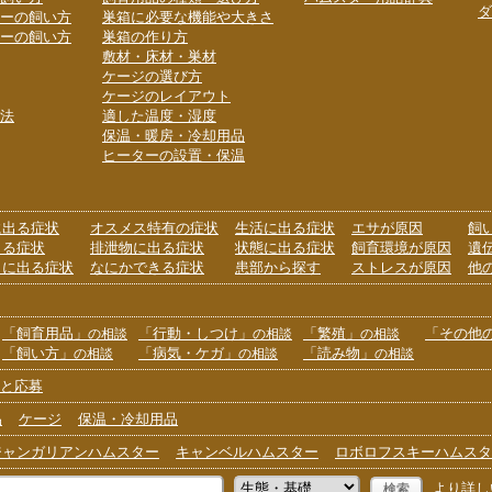
ダ
ーの飼い方
巣箱に必要な機能や大きさ
ーの飼い方
巣箱の作り方
敷材・床材・巣材
ケージの選び方
ケージのレイアウト
法
適した温度・湿度
保温・暖房・冷却用品
ヒーターの設置・保温
に出る症状
オスメス特有の症状
生活に出る症状
エサが原因
飼
出る症状
排泄物に出る症状
状態に出る症状
飼育環境が原因
遺
りに出る症状
なにかできる症状
患部から探す
ストレスが原因
他
「飼育用品」
「行動・しつけ」
「繁殖」
「その他
の相談
の相談
の相談
「飼い方」
「病気・ケガ」
「読み物」
の相談
の相談
の相談
と応募
品
ケージ
保温・冷却用品
ジャンガリアンハムスター
キャンベルハムスター
ロボロフスキーハムスタ
より詳し