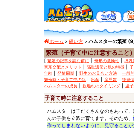
ホーム
飼い方
ハムスターの繁殖 (9/
繁殖（子育て中に注意すること
繁殖の記事を読む前に
奇形の危険性
ほ乳
異系交配とメリット
隔世遺伝と親の特徴
子
年齢
発情周期
野生のお見合い方法
一般
繁殖時・子育て中の餌
出産
産児数
後発
ハムスターの成長
親離れのタイミング
里子
子育て時に注意すること
ハムスターは子だくさんなのもあって、
んの子供を立派に育てます。そのため、
作ってしまわないように、見守ることが