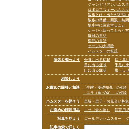
ジャンガリアンハムスタ
ロボロフスキーハムスタ
散歩とは・出たがる理由
散歩の準備・回数・時間
散歩中に注意すること
ケージへ帰ってもらう方
毎日の世話
季節の世話
ケージの大掃除
ハムスターの繁殖
病気を調べよう
全身に出る症状
耳・鼻
目に出る症状
手足に
口に出る症状
腹・し
相談しよう
お薦めの回答と相談
「生態・基礎知識」
の相談
「エサ（食べ物）」
の相談
ハムスターを探そう
里親・里子・お見合い募集
お薦めの飼育用品
エサ（食べ物）
飼育用
写真を見よう
ゴールデンハムスター
記事検索で詳しく