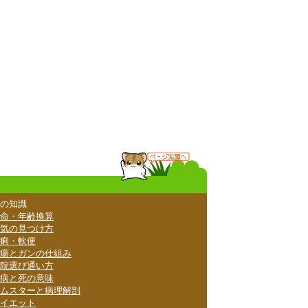
の知識
命・年齢換算
気の見つけ方
痢・軟便
瘍とガンの仕組み
院選び通い方
病と死の意味
ムスターと病理解剖
イエット