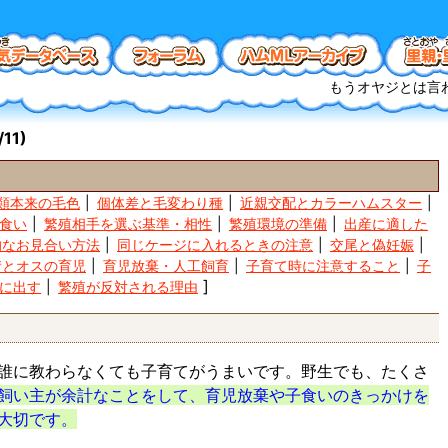
もうオヤジとは言
11)
）
類本来の毛色
個体差と毛変わり種
近親交配とカラーハムスター
食い
繁殖相手を選ぶ基準・相性
繁殖環境の準備
出産に適した
的なお見合い方法
同じケージに入れるときの注意
交尾と偽妊娠
情とオスの育児
育児放棄・人工飼育
子育て時に注意すること
子
に出す
繁殖が反対される理由
誰に教わらなくても子育てがうまいです。野生でも、たくさ
飼い主が余計なことをして、育児放棄や子食いのきっかけを
大切です。