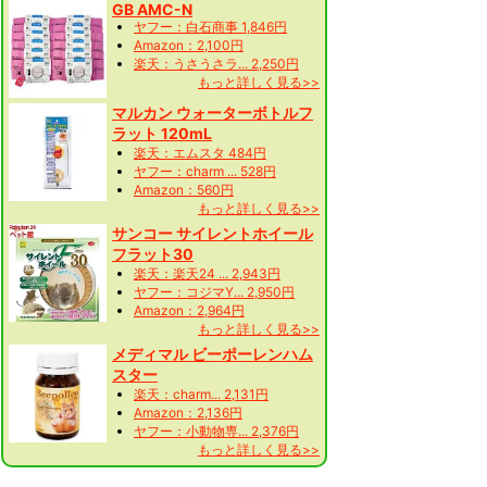
GB AMC-N
ヤフー：白石商事 1,846円
Amazon：2,100円
楽天：うさうさラ... 2,250円
もっと詳しく見る>>
マルカン ウォーターボトルフ
ラット 120mL
楽天：エムスタ 484円
ヤフー：charm ... 528円
Amazon：560円
もっと詳しく見る>>
サンコー サイレントホイール
フラット30
楽天：楽天24 ... 2,943円
ヤフー：コジマY... 2,950円
Amazon：2,964円
もっと詳しく見る>>
メディマル ビーポーレンハム
スター
楽天：charm... 2,131円
Amazon：2,136円
ヤフー：小動物専... 2,376円
もっと詳しく見る>>