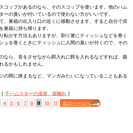
スコップがあるのなら、そのスコップを使います。他のハム
ターの臭いが付いているので使わない方がいいです。
て、巣箱の出入り口の近くに移動させます。すると自分で戻
を巣箱に持ち帰ります。
り転がす方法もありますが、割り箸にティッシュなどを巻く
シュを巻くときにティッシュに人間の臭いが付くので、その
のなら、音をさせながら餌入れに餌を入れるなどすれば、親
れるかもしれません。
ジの間に挟まるなど、マンガみたいになっていることもある
 [
子ハムスターの成長、親離れ
]
4
5
6
7
8
9
10
11
次のページへ