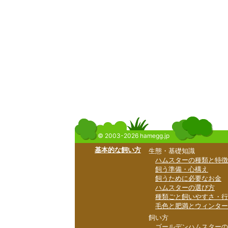
© 2003-2026 hamegg.jp
基本的な飼い方
生態・基礎知識
ハムスターの種類と特徴
飼う準備・心構え
飼うために必要なお金
ハムスターの選び方
種類ごと飼いやすさ・行
毛色と肥満とウィンター
飼い方
ゴールデンハムスターの