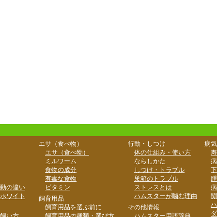
エサ（食べ物）
行動・しつけ
病気
エサ（食べ物）
体の仕組み・使い方
寿
ミルワーム
ならしかた
病
食物の成分
しつけ・トラブル
下
有毒な食物
巣箱のトラブル
腫
動の違い
ビタミン
ストレスとは
病
ホワイト
ハムスターが噛む理由
闘
飼育用品
ハ
飼育用品を選ぶ前に
その他情報
ダ
飼い方
飼育用品の種類・選び方
ハムスター用語辞典