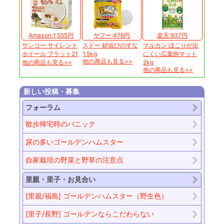
Amazon:1,555円
ヤフー:476円
楽天:937円
サンコー サイレント
スドー 砂浴びのすな
マルカン ほこりが出
ホイール フラット21
1.5kg
にくい広葉樹マット
他の商品も見る>>
他の商品も見る>>
2kg
他の商品も見る>>
新しい投稿・募集
フォーラム
散歩帰宅時のパニック
尿の多いゴールデンハムスター
自家栽培の野菜と野草の注意点
里親・里子・お見合い
[里親/福島] ゴールデンハムスター（野生色）
[里子/長野] ゴールデンならこだわらない