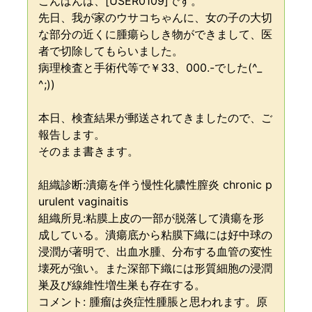
こんばんは、[USER0109]です。
先日、我が家のウサコちゃんに、女の子の大切
な部分の近くに腫瘍らしき物ができまして、医
者で切除してもらいました。
病理検査と手術代等で￥33、000.-でした(^_
^;))
本日、検査結果が郵送されてきましたので、ご
報告します。
そのまま書きます。
組織診断:潰瘍を伴う慢性化膿性膣炎 chronic p
urulent vaginaitis
組織所見:粘膜上皮の一部が脱落して潰瘍を形
成している。潰瘍底から粘膜下織には好中球の
浸潤が著明で、出血水腫、分布する血管の変性
壊死が強い。また深部下織には形質細胞の浸潤
巣及び線維性増生巣も存在する。
コメント: 腫瘤は炎症性腫脹と思われます。原