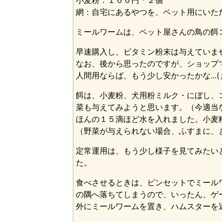
小麦粉：１００円＊２個
網：自宅にあるやつを、ペット用にいただき。p
ミールワームは、ペット屋さんの鳥の餌
早速購入し、ビタミン粉末は与えていません
なお、後から思ったのですが、ショップ
人間用ならば、もう少し安かったかな..
餌は、小麦粉、犬用粉ミルク・にぼし、
菜も与えてみようと思います。（今適当な野
ほんの１５滴ほど水を入れました。小麦
（野菜が与えられない場合、ふすまに、
定常運用は、もう少し様子を見てみたい
た。
食べさせるときは、ピンセットでミール
の隅へ落ちてしまうので、いったん、ゲ
外にミールワームを置き、ハムスターを