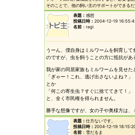
そのことで、他の飼い主のサポートができるだ
表題：
感想
投稿日時：
2004-12-19 16:55:4
名前
ragi
うーん、僕自身はミルワームを飼育して
のですが、虫を飼うことの方に抵抗があ
我が家の同居家族もミルワームを見せた
「ぎゃー！これ、逃げ出さないよね？」
とか
「何この寄生虫？すぐに捨ててきて！」
と、全く市民権を得られません。
勝手な想像ですが、女の子や奥様方は、ミ
表題：
仕方ないです。
投稿日時：
2004-12-19 18:15:2
名前
雪だるま