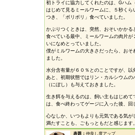
初トライに協力してくれたのは、Gハム
はじめて見るミールワームに、５秒くら
つき、「ボリボリ」食べていました。
かぶりつくときは、突然、おそいかかる
食べている最中、ミールワームの肉片が
いになめとっていました。
僕がミルワームの大きさだったら、おそ
ました。
水分含有量が６０％とのことですが、以
あと、初期状態ではリン・カルシウムの
（にぼし）も与えておきました。
生き餌を与えるのは、飼い主もはじめて
は、食べ終わってゲージに入った後、回
心なしか、いつもよりも元気である気が
満たすことも、ごもっともだと感じます
表題：
仲良し度アップ