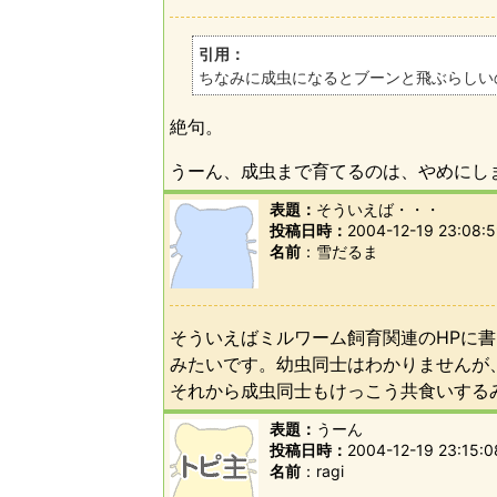
引用：
ちなみに成虫になるとブーンと飛ぶらしい
絶句。
うーん、成虫まで育てるのは、やめにし
表題：
そういえば・・・
投稿日時：
2004-12-19 23:08:
名前
雪だるま
そういえばミルワーム飼育関連のHPに
みたいです。幼虫同士はわかりませんが
それから成虫同士もけっこう共食いす
表題：
うーん
投稿日時：
2004-12-19 23:15:0
名前
ragi