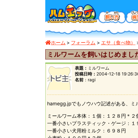
ホーム
フォーラム
エサ（食べ物）
ミルワームを飼いはじめまし
表題：
ミルワーム
投稿日時：
2004-12-18 19:26:3
名前
ragi
hamegg.jpでもノウハウ記述がある
ミールワーム本体：１個：１２８円＊２
一番小さいプラスティック・ゲージ：１
一番小さい犬用粉ミルク：６９８円