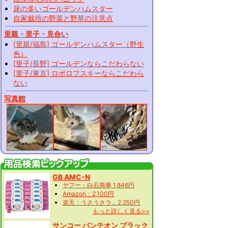
尿の多いゴールデンハムスター
自家栽培の野菜と野草の注意点
里親・里子・見合い
[里親/福島] ゴールデンハムスター（野生
色）
[里子/長野] ゴールデンならこだわらない
[里子/東京] ロボロフスキーならこだわら
ない
写真館
GB AMC-N
ヤフー：白石商事 1,846円
Amazon：2,100円
楽天：うさうさラ... 2,250円
もっと詳しく見る>>
サンコー パンテオン ブラック