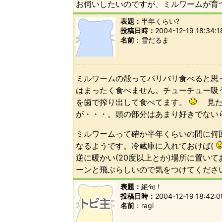
お伺いしたいのですが、ミルワームが育
表題：
半年くらい?
投稿日時：
2004-12-19 18:34:1
名前
雪だるま
ミルワームの殻ってバリバリ食べると思
はまったく食べません。チューチュー吸
を歯で搾り出して食べてます。
見た目
が・・・。頭の部分はあまり好きでない
ミルワームって確か半年くらいの間に何
なるようです。冷蔵庫に入れておけば(
逆に暖かい(20度以上とか)場所に置い
ーンと飛ぶらしいので気をつけてくださ
表題：
絶句！
投稿日時：
2004-12-19 18:42:0
名前
ragi