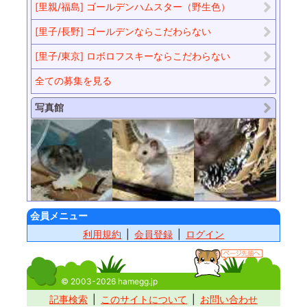
[里親/福島] ゴールデンハムスター（野生色）
[里子/長野] ゴールデンならこだわらない
[里子/東京] ロボロフスキーならこだわらない
全ての募集を見る
写真館
会員メニュー
利用規約
会員登録
ログイン
© 2003-2026 hamegg.jp
記事検索
このサイトについて
お問い合わせ