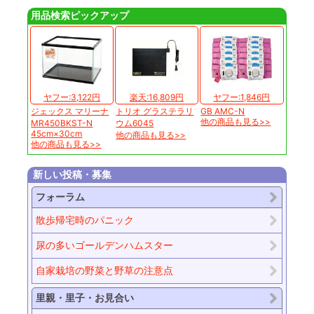
用品検索ピックアップ
ヤフー:3,122円
楽天:16,809円
ヤフー:1,846円
ジェックス マリーナ
トリオ グラステラリ
GB AMC-N
他の商品も見る>>
MR450BKST-N
ウム6045
45cm×30cm
他の商品も見る>>
他の商品も見る>>
新しい投稿・募集
フォーラム
散歩帰宅時のパニック
尿の多いゴールデンハムスター
自家栽培の野菜と野草の注意点
里親・里子・お見合い