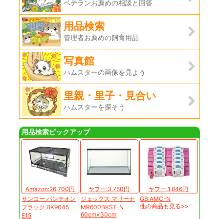
ベテランお薦めの相談と回答
用品検索
管理者お薦めの飼育用品
写真館
ハムスターの画像を見よう
里親・里子・見合い
ハムスターを探そう
用品検索ピックアップ
Amazon:26,700円
ヤフー:3,750円
ヤフー:1,846円
サンコー パンテオン
ジェックス マリーナ
GB AMC-N
他の商品も見る>>
ブラック BK9045
MR600BKST-N
60cm×30cm
E15