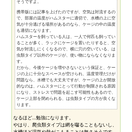
そうですよ。
携帯版には記事を上げたのですが、空気は対流するの
で、部屋の温度がハムスターに適切で、水槽の上に空
気が十分逃げる場所があるのなら、ケージの中の温度
も適切になります。
ハムスターを飼っている人は、一人で何匹も飼ってい
ることが多く、ラックにケージを置いたりすると、空
気が対流しにくくなるので、横に穴の空いている、は
虫類タイプ以外のケージが、使い物にならなくなりま
す。
だから、今後ケージを増やさないという保証と、ケー
ジの上に十分なスペースが空けられ、温度管理だけが
問題なら、水槽でも大丈夫ですが、ケージの上が開放
的なのは、ハムスターにとって行動が制限される原因
になり、ストレスで問題を起こす可能性もあるので、
ケージ上部を閉められる、は虫類タイプの方が良くな
ります。
なるほど…勉強になります。
やはり、爬虫類タイプは網を囓ることもないし、
水槽ほど湿気や熱がこもることは無さそうです