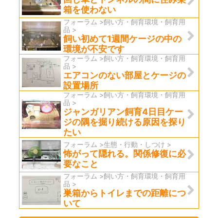
箱を使わない
フォーラム >飼い方・飼育環境・飼育用
品 >
飼い初めて1週間ケージの中の
環境が不安です
フォーラム >飼い方・飼育環境・飼育用
品 >
エアコンのない部屋とケージの
設置場所
フォーラム >飼い方・飼育環境・飼育用
品 >
ジャンガリアン飼育4日目ケー
ジの隅を掘り続ける原因を探り
たい
フォーラム >生態・行動・しつけ >
怖がって隠れる。関係修復に必
要なこと
フォーラム >飼い方・飼育環境・飼育用
品 >
巣箱からトイレまでの距離につ
いて