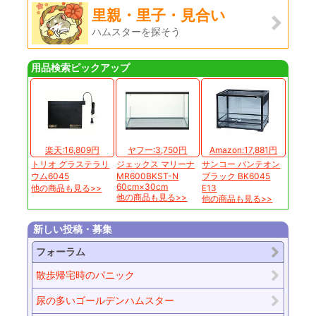
里親・里子・見合い
ハムスターを探そう
用品検索ピックアップ
楽天:16,809円
ヤフー:3,750円
Amazon:17,881円
トリオ グラステラリ
ジェックス マリーナ
サンコー パンテオン
ウム6045
MR600BKST-N
ブラック BK6045
60cm×30cm
他の商品も見る>>
E13
他の商品も見る>>
他の商品も見る>>
新しい投稿・募集
フォーラム
散歩帰宅時のパニック
尿の多いゴールデンハムスター