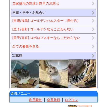
自家栽培の野菜と野草の注意点
里親・里子・お見合い
[里親/福島] ゴールデンハムスター（野生色）
[里子/長野] ゴールデンならこだわらない
[里子/東京] ロボロフスキーならこだわらない
全ての募集を見る
写真館
会員メニュー
利用規約
会員登録
ログイン