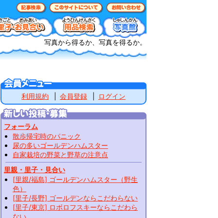
写真から得るか、写真を得るか。
利用規約
会員登録
ログイン
フォーラム
散歩帰宅時のパニック
尿の多いゴールデンハムスター
自家栽培の野菜と野草の注意点
里親・里子・見合い
[里親/福島] ゴールデンハムスター（野生
色）
[里子/長野] ゴールデンならこだわらない
[里子/東京] ロボロフスキーならこだわら
ない