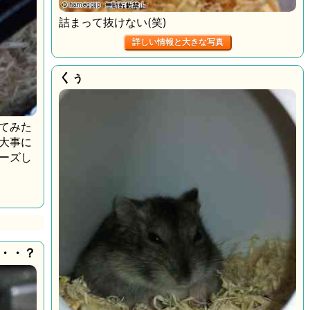
詰まって抜けない(笑)
詳しい情報と大きな写真
くぅ
てみた
大事に
ーズし
・・？