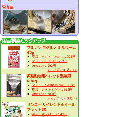
写真館
マルカン 虫グルメ ミルワーム
40g
楽天：ペットフォレス... 206円
ヤフー：RunPet... 223円
Amazon：662円
もっと詳しく見る>>
実験動物用ペレット繁殖用
500g
ヤフー：小動物用品専... 658円
楽天：e-ペット屋さ... 659円
Amazon：780円
もっと詳しく見る>>
サンコー サイレントホイール
フラット30
楽天：楽天24 ... 2,943円