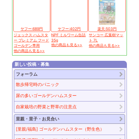
ヤフー:689円
ヤフー:402円
楽天:503円
ジェックス ハムスタ
NPF ミルワーム缶詰
サンコー 広葉樹マッ
ー プレミアム フード
35g
ト 7L
他の商品も見る>>
ゴールデン専用
他の商品も見る>>
他の商品も見る>>
新しい投稿・募集
フォーラム
散歩帰宅時のパニック
尿の多いゴールデンハムスター
自家栽培の野菜と野草の注意点
里親・里子・お見合い
[里親/福島] ゴールデンハムスター（野生色）