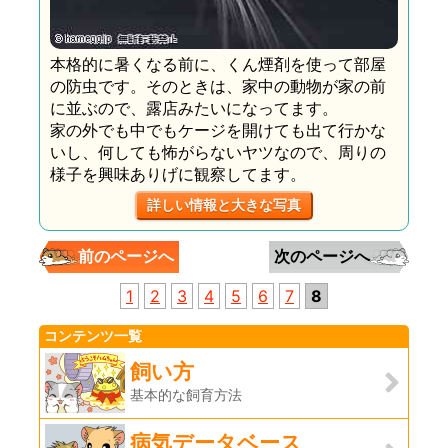
本格的に暑くなる前に、くん煙剤を使って部屋
の防虫です。そのときは、家中の動物が家の前
に並ぶので、露店みたいになってます。
家の外でも中でもケージを開けても出て行かな
いし、何しても怖がらないヤツなので、周りの
様子を興味ありげに観察してます。
詳しい情報と大きな写真
前のページへ
次のページへ
1
2
3
4
5
6
7
8
コンテンツ一覧
飼い方
基本的な飼育方法
病気データベース