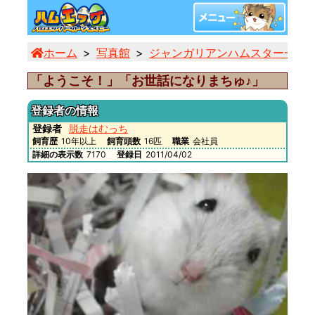
ホーム
写真館
ジャンガリアンハムスター一覧
「ようこそ！」「お世話になりまちゅ♪」
登録者の情報
登録者
脱走はむっち
飼育歴
10年以上
飼育頭数
16匹
職業
会社員
詳細の表示数
7170
登録日
2011/04/02