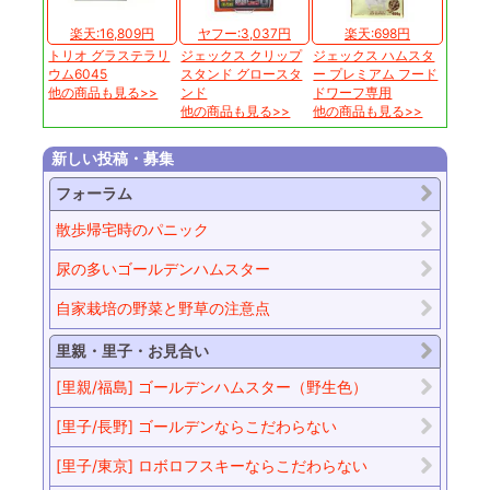
楽天:16,809円
ヤフー:3,037円
楽天:698円
トリオ グラステラリ
ジェックス クリップ
ジェックス ハムスタ
ウム6045
スタンド グロースタ
ー プレミアム フード
他の商品も見る>>
ンド
ドワーフ専用
他の商品も見る>>
他の商品も見る>>
新しい投稿・募集
フォーラム
散歩帰宅時のパニック
尿の多いゴールデンハムスター
自家栽培の野菜と野草の注意点
里親・里子・お見合い
[里親/福島] ゴールデンハムスター（野生色）
[里子/長野] ゴールデンならこだわらない
[里子/東京] ロボロフスキーならこだわらない