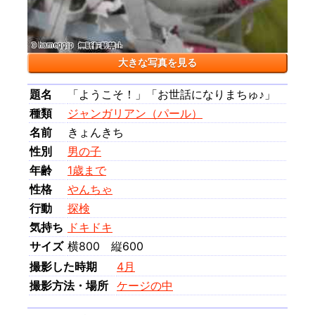
大きな写真を見る
題名
「ようこそ！」「お世話になりまちゅ♪」
種類
ジャンガリアン（パール）
名前
きょんきち
性別
男の子
年齢
1歳まで
性格
やんちゃ
行動
探検
気持ち
ドキドキ
サイズ
横800 縦600
撮影した時期
4月
撮影方法・場所
ケージの中