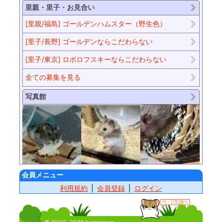
里親・里子・お見合い
[里親/福島] ゴールデンハムスター（野生色）
[里子/長野] ゴールデンならこだわらない
[里子/東京] ロボロフスキーならこだわらない
全ての募集を見る
写真館
会員メニュー
利用規約
会員登録
ログイン