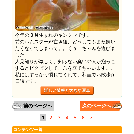
今年の３月生まれのキンクマです。
前のハムスターが亡き後、どうしてもまた飼い
たくなってしまって。。くぅーちゃんを選びま
した
人見知りが激しく、知らない臭いの人が抱っこ
するとビクビクして、爪を立てちゃいます。。
私にはすっかり慣れてくれて、和室でお散歩が
日課です。
詳しい情報と大きな写真
前のページへ
次のページへ
1
2
3
4
5
6
7
コンテンツ一覧