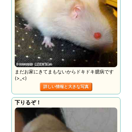
まだお家にきてまもないからドキドキ臆病です
(>_<)
詳しい情報と大きな写真
下りるぞ！