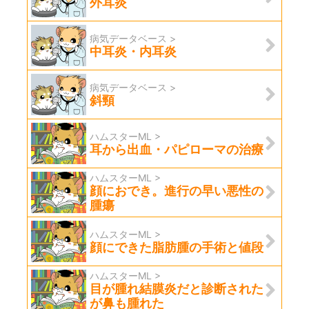
外耳炎
病気データベース >
中耳炎・内耳炎
病気データベース >
斜頸
ハムスターML >
耳から出血・パピローマの治療
ハムスターML >
顔におでき。進行の早い悪性の
腫瘍
ハムスターML >
顔にできた脂肪腫の手術と値段
ハムスターML >
目が腫れ結膜炎だと診断された
が鼻も腫れた