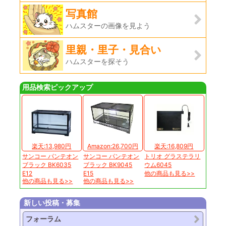
写真館
ハムスターの画像を見よう
里親・里子・見合い
ハムスターを探そう
用品検索ピックアップ
楽天:13,980円
Amazon:26,700円
楽天:16,809円
サンコー パンテオン
サンコー パンテオン
トリオ グラステラリ
ブラック BK6035
ブラック BK9045
ウム6045
E12
E15
他の商品も見る>>
他の商品も見る>>
他の商品も見る>>
新しい投稿・募集
フォーラム