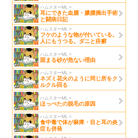
ハムスターML >
耳にできた血腫・膿腫摘出手術
と闘病日記
ハムスターML >
フケのような物が付いている。
人にもうつる。ダニと疥癬
ハムスターML >
固まる砂が危ない理由
ハムスターML >
ネズミ花火のように同じ所をク
ルクル回る
ハムスターML >
ほっぺたの脱毛の原因
ハムスターML >
食中毒で体が麻痺・目と耳の炎
症も併発