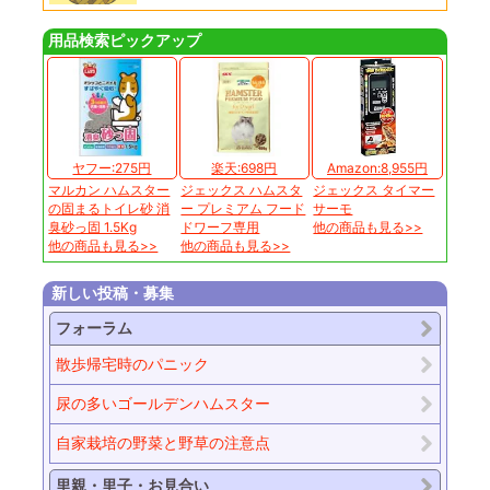
用品検索ピックアップ
ヤフー:275円
楽天:698円
Amazon:8,955円
マルカン ハムスター
ジェックス ハムスタ
ジェックス タイマー
の固まるトイレ砂 消
ー プレミアム フード
サーモ
臭砂っ固 1.5Kg
ドワーフ専用
他の商品も見る>>
他の商品も見る>>
他の商品も見る>>
新しい投稿・募集
フォーラム
散歩帰宅時のパニック
尿の多いゴールデンハムスター
自家栽培の野菜と野草の注意点
里親・里子・お見合い