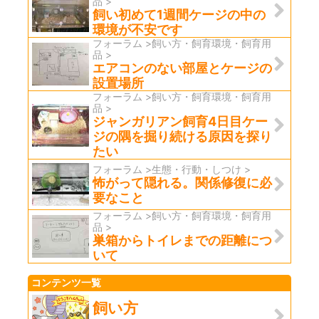
品 >
飼い初めて1週間ケージの中の
環境が不安です
フォーラム >飼い方・飼育環境・飼育用
品 >
エアコンのない部屋とケージの
設置場所
フォーラム >飼い方・飼育環境・飼育用
品 >
ジャンガリアン飼育4日目ケー
ジの隅を掘り続ける原因を探り
たい
フォーラム >生態・行動・しつけ >
怖がって隠れる。関係修復に必
要なこと
フォーラム >飼い方・飼育環境・飼育用
品 >
巣箱からトイレまでの距離につ
いて
コンテンツ一覧
飼い方