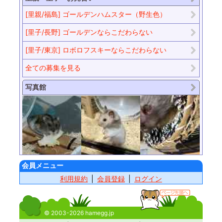
[里親/福島] ゴールデンハムスター（野生色）
[里子/長野] ゴールデンならこだわらない
[里子/東京] ロボロフスキーならこだわらない
全ての募集を見る
写真館
会員メニュー
利用規約
会員登録
ログイン
© 2003-2026 hamegg.jp