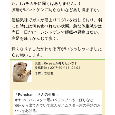
た。(カチカチに固くはありません。)
腫瘍がレントゲンに写らないなどあり得ますか。
便秘気味でガスが溜まりヨダレを出しており、弱
った時には何も食べれない状態。急な体重減少は
当日一日だけ、レントゲンで腫瘍や異物はない。
左足を庇うかんじで歩く。
長くなりましたがわかる方がいらっしゃいました
らお願いします。
表題：
Re: 死因が知りたいです
投稿日時：
2017-10-11 11:24:04
名前
管理者
「Ponchan」さんの引用：
オヤツにハムスター用のベジタブルやにぼしなど
寝床から出てきていて主人がハムスター用の芋類のお
やつをあげる。