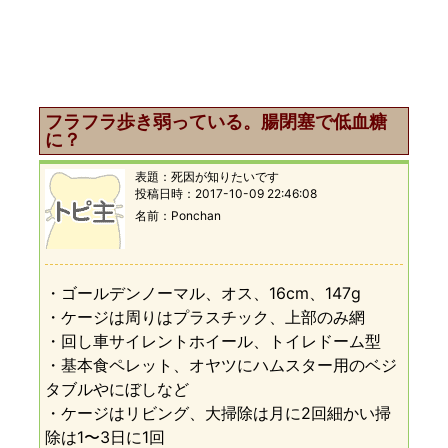
フラフラ歩き弱っている。腸閉塞で低血糖
に？
表題：
死因が知りたいです
投稿日時：
2017-10-09 22:46:08
名前
Ponchan
・ゴールデンノーマル、オス、16cm、147g
・ケージは周りはプラスチック、上部のみ網
・回し車サイレントホイール、トイレドーム型
・基本食ペレット、オヤツにハムスター用のベジ
タブルやにぼしなど
・ケージはリビング、大掃除は月に2回細かい掃
除は1〜3日に1回