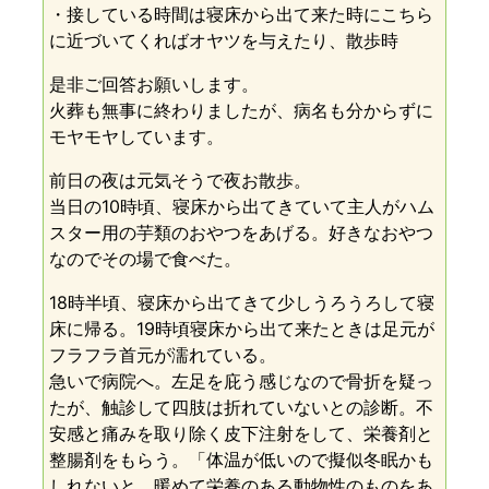
・接している時間は寝床から出て来た時にこちら
に近づいてくればオヤツを与えたり、散歩時
是非ご回答お願いします。
火葬も無事に終わりましたが、病名も分からずに
モヤモヤしています。
前日の夜は元気そうで夜お散歩。
当日の10時頃、寝床から出てきていて主人がハム
スター用の芋類のおやつをあげる。好きなおやつ
なのでその場で食べた。
18時半頃、寝床から出てきて少しうろうろして寝
床に帰る。19時頃寝床から出て来たときは足元が
フラフラ首元が濡れている。
急いで病院へ。左足を庇う感じなので骨折を疑っ
たが、触診して四肢は折れていないとの診断。不
安感と痛みを取り除く皮下注射をして、栄養剤と
整腸剤をもらう。「体温が低いので擬似冬眠かも
しれないと。暖めて栄養のある動物性のものをあ