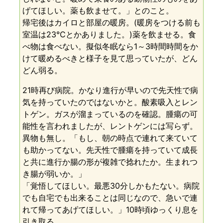
げてほしい。薬も飲ませて。」とのこと。
帰宅後はカイロと部屋の暖房。(暖房をつける前も
室温は23℃とかありました。)薬を飲ませる。食
べ物は食べない。擬似冬眠なら1～3時間時間をか
けて暖めるべきと様子を見て思っていたが、どん
どん弱る。
21時再び病院。かなり進行が早いので先天性で病
気を持っていたのではないかと。酸素吸入とレン
トゲン。ガスが溜まっているのを確認。腫瘍の可
能性を言われましたが、レントゲンには写らず。
異物も無し。「もし、朝の時点で連れて来ていて
も助かってない。先天性で腫瘍を持っていて成長
と共に進行か腸の形が複雑で捻れたか。生まれつ
き腸が弱いか。」
「覚悟してほしい。最悪30分しかもたない。病院
でも自宅でも出来ることは同じなので、急いで連
れて帰ってあげてほしい。」10時頃ゆっくり息を
引き取る。