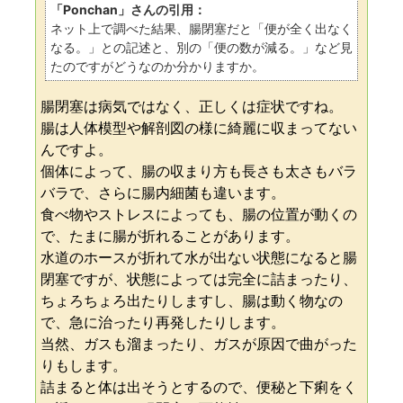
「Ponchan」さんの引用：
ネット上で調べた結果、腸閉塞だと「便が全く出なく
なる。」との記述と、別の「便の数が減る。」など見
たのですがどうなのか分かりますか。
腸閉塞は病気ではなく、正しくは症状ですね。
腸は人体模型や解剖図の様に綺麗に収まってない
んですよ。
個体によって、腸の収まり方も長さも太さもバラ
バラで、さらに腸内細菌も違います。
食べ物やストレスによっても、腸の位置が動くの
で、たまに腸が折れることがあります。
水道のホースが折れて水が出ない状態になると腸
閉塞ですが、状態によっては完全に詰まったり、
ちょろちょろ出たりしますし、腸は動く物なの
で、急に治ったり再発したりします。
当然、ガスも溜まったり、ガスが原因で曲がった
りもします。
詰まると体は出そうとするので、便秘と下痢をく