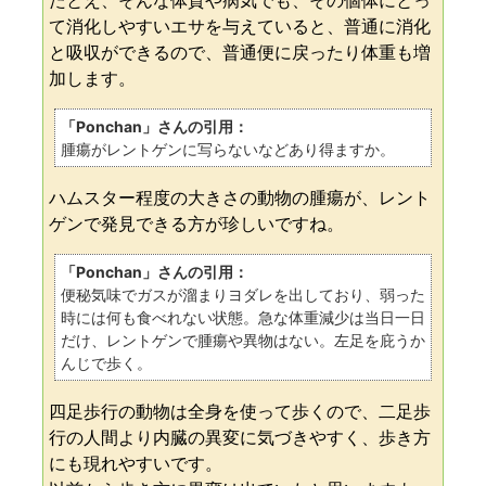
たとえ、そんな体質や病気でも、その個体にとっ
て消化しやすいエサを与えていると、普通に消化
と吸収ができるので、普通便に戻ったり体重も増
加します。
「Ponchan」さんの引用：
腫瘍がレントゲンに写らないなどあり得ますか。
ハムスター程度の大きさの動物の腫瘍が、レント
ゲンで発見できる方が珍しいですね。
「Ponchan」さんの引用：
便秘気味でガスが溜まりヨダレを出しており、弱った
時には何も食べれない状態。急な体重減少は当日一日
だけ、レントゲンで腫瘍や異物はない。左足を庇うか
んじで歩く。
四足歩行の動物は全身を使って歩くので、二足歩
行の人間より内臓の異変に気づきやすく、歩き方
にも現れやすいです。