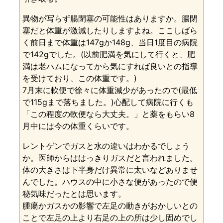
異物が写らず腸閉塞の可能性はありますか。腸閉
塞だと体重が激減したりしますよね。ここしばら
く前日まで体重は147gか148g、当日1度目の病院
で142gでした。(以前肥満を気にして行くと、肥
満は老ハムになってから気にすれば良いとの指導
を受けており、この体重です。)
7月末に軟便で徐々に体重減少があったので(最低
で115gまで落ちました。)心配して病院に行くも
「この程度の軟便なら大丈夫。」と薬をもらい8
月中には今の体重くらいです。
レントゲンでガスと水の違いはわかるでしょう
か。医師からははっきりガスだと言われました。
体の大きさは下半身だけ異常に太いなどありませ
んでした。ハウスの中に小さな便があったので便
秘気味だったとは思います。
腫瘍かガスかの影響で左足の動きがおかしいとの
ことで左足の上より右足の上の所は少し固めでし