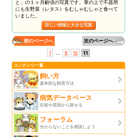
と」の１ヶ月齢頃の写真です。掌の上で不器用
にも生野菜（レタス）をむしゃむしゃと食べて
いました。
詳しい情報と大きな写真
前のページへ
次のページへ
1
...
9
10
11
コンテンツ一覧
飼い方
基本的な飼育方法
病気データベース
症状や原因から探せる
フォーラム
分からないことを相談しよう