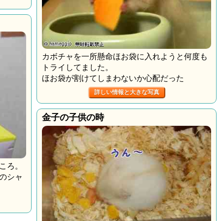
カボチャを一所懸命ほお袋に入れようと何度も
トライしてました。
ほお袋が割けてしまわないか心配だった
詳しい情報と大きな写真
金子の子供の時
ころ。
のシャ