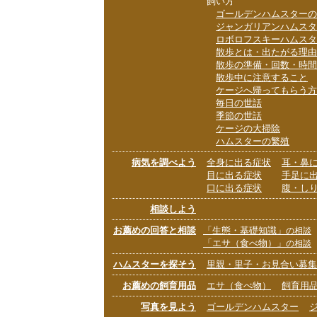
飼い方
ゴールデンハムスターの
ジャンガリアンハムスタ
ロボロフスキーハムスタ
散歩とは・出たがる理由
散歩の準備・回数・時間
散歩中に注意すること
ケージへ帰ってもらう方
毎日の世話
季節の世話
ケージの大掃除
ハムスターの繁殖
病気を調べよう
全身に出る症状
耳・鼻
目に出る症状
手足に
口に出る症状
腹・し
相談しよう
お薦めの回答と相談
「生態・基礎知識」
の相談
「エサ（食べ物）」
の相談
ハムスターを探そう
里親・里子・お見合い募集
お薦めの飼育用品
エサ（食べ物）
飼育用
写真を見よう
ゴールデンハムスター