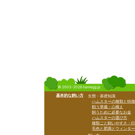
© 2003-2026 hamegg.jp
基本的な飼い方
生態・基礎知識
ハムスターの種類と特徴
飼う準備・心構え
飼うために必要なお金
ハムスターの選び方
種類ごと飼いやすさ・行
毛色と肥満とウィンター