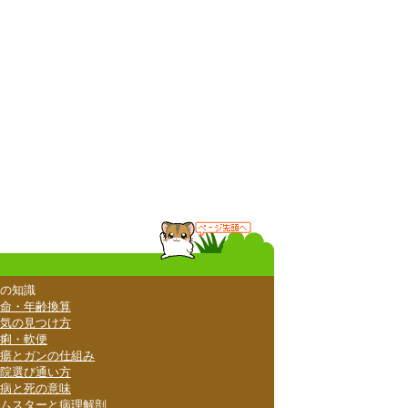
の知識
命・年齢換算
気の見つけ方
痢・軟便
瘍とガンの仕組み
院選び通い方
病と死の意味
ムスターと病理解剖