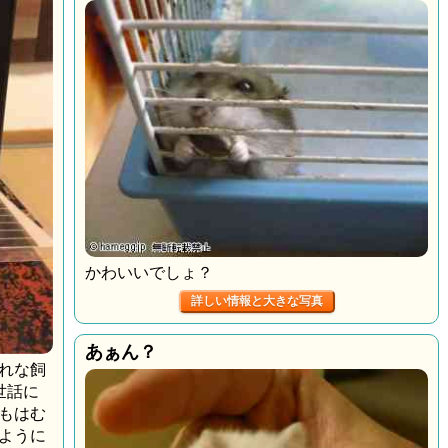
かわいいでしょ？
詳しい情報と大きな写真
あぁん？
れな飼
世話に
もはむ
ように