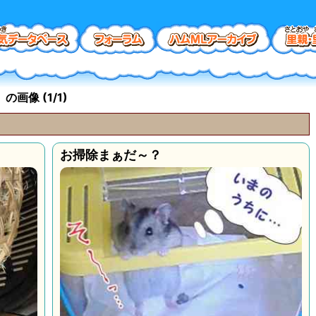
画像 (1/1)
お掃除まぁだ～？