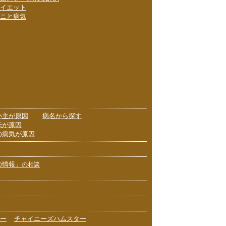
イエット
ニと病気
い主が原因
病名から探す
伝が原因
の病気が原因
の情報」
の相談
ー
チャイニーズハムスター