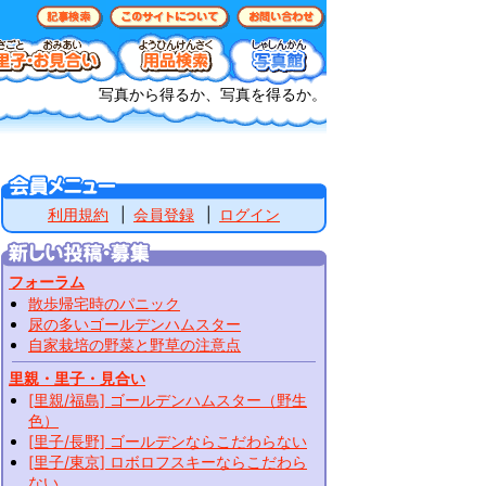
写真から得るか、写真を得るか。
利用規約
会員登録
ログイン
フォーラム
散歩帰宅時のパニック
尿の多いゴールデンハムスター
自家栽培の野菜と野草の注意点
里親・里子・見合い
[里親/福島] ゴールデンハムスター（野生
色）
[里子/長野] ゴールデンならこだわらない
[里子/東京] ロボロフスキーならこだわら
ない