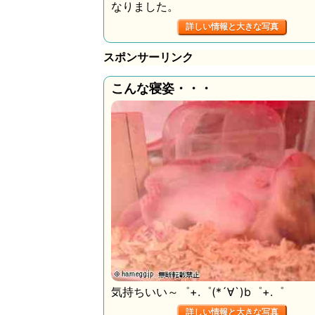
なりました。
詳しい情報と大きな写真
スポンサーリンク
こんな寝姿・・・
気持ちいい～゜+.゜(*´∀`)b゜+.゜
詳しい情報と大きな写真