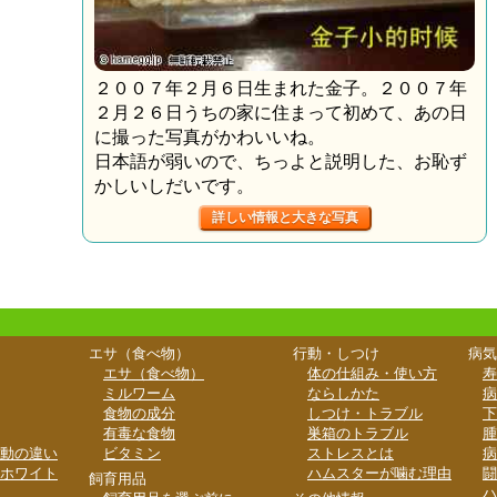
２００７年２月６日生まれた金子。２００７年
２月２６日うちの家に住まって初めて、あの日
に撮った写真がかわいいね。
日本語が弱いので、ちっよと説明した、お恥ず
かしいしだいです。
詳しい情報と大きな写真
エサ（食べ物）
行動・しつけ
病気
エサ（食べ物）
体の仕組み・使い方
寿
ミルワーム
ならしかた
病
食物の成分
しつけ・トラブル
下
有毒な食物
巣箱のトラブル
腫
動の違い
ビタミン
ストレスとは
病
ホワイト
ハムスターが噛む理由
闘
飼育用品
ハ