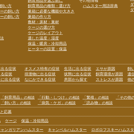
飼育用品を選ぶ前に
その他情報
ダ
飼い方
飼育用品の種類・選び方
ハムスター用語辞典
ダ
ーの飼い方
巣箱に必要な機能や大きさ
ーの飼い方
巣箱の作り方
敷材・床材・巣材
ケージの選び方
ケージのレイアウト
法
適した温度・湿度
保温・暖房・冷却用品
ヒーターの設置・保温
に出る症状
オスメス特有の症状
生活に出る症状
エサが原因
飼
出る症状
排泄物に出る症状
状態に出る症状
飼育環境が原因
遺
りに出る症状
なにかできる症状
患部から探す
ストレスが原因
他
「飼育用品」
「行動・しつけ」
「繁殖」
「その他
の相談
の相談
の相談
「飼い方」
「病気・ケガ」
「読み物」
の相談
の相談
の相談
と応募
品
ケージ
保温・冷却用品
ジャンガリアンハムスター
キャンベルハムスター
ロボロフスキーハムスタ