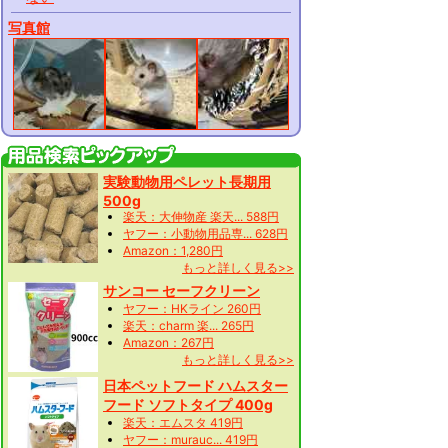
写真館
実験動物用ペレット長期用
500g
楽天：大伸物産 楽天... 588円
ヤフー：小動物用品専... 628円
Amazon：1,280円
もっと詳しく見る>>
サンコー セーフクリーン
ヤフー：HKライン 260円
楽天：charm 楽... 265円
Amazon：267円
もっと詳しく見る>>
日本ペットフード ハムスター
フード ソフトタイプ 400g
楽天：エムスタ 419円
ヤフー：murauc... 419円