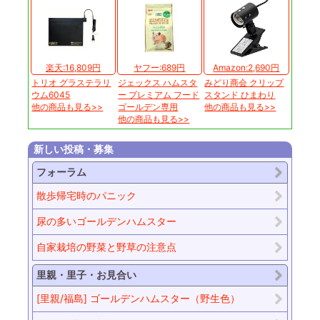
楽天:16,809円
ヤフー:689円
Amazon:2,690円
トリオ グラステラリ
ジェックス ハムスタ
みどり商会 クリップ
ウム6045
ー プレミアム フード
スタンド ひまわり
他の商品も見る>>
ゴールデン専用
他の商品も見る>>
他の商品も見る>>
新しい投稿・募集
フォーラム
散歩帰宅時のパニック
尿の多いゴールデンハムスター
自家栽培の野菜と野草の注意点
里親・里子・お見合い
[里親/福島] ゴールデンハムスター（野生色）