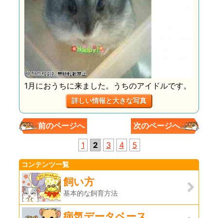
1月におうちに来ました。うちのアイドルです。
詳しい情報と大きな写真
前のページへ
次のページへ
1
2
3
4
5
コンテンツ一覧
飼い方
基本的な飼育方法
病気データベース