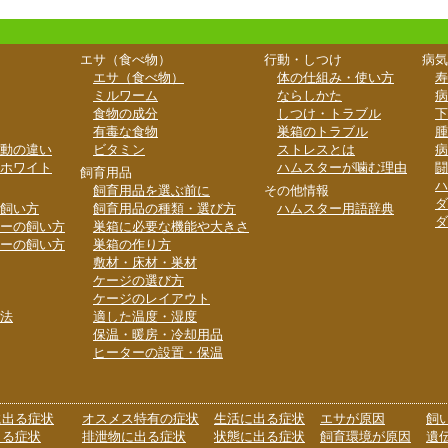
エサ（食べ物）
行動・しつけ
病気
エサ（食べ物）
体の仕組み・使い方
寿
ミルワーム
ならしかた
病
食物の成分
しつけ・トラブル
下
有毒な食物
巣箱のトラブル
腫
動の違い
ビタミン
ストレスとは
病
ホワイト
ハムスターが噛む理由
闘
飼育用品
ハ
飼育用品を選ぶ前に
その他情報
ダ
飼い方
飼育用品の種類・選び方
ハムスター用語辞典
ダ
ーの飼い方
巣箱に必要な機能や大きさ
ーの飼い方
巣箱の作り方
敷材・床材・巣材
ケージの選び方
ケージのレイアウト
法
適した温度・湿度
保温・暖房・冷却用品
ヒーターの設置・保温
に出る症状
オスメス特有の症状
生活に出る症状
エサが原因
飼
出る症状
排泄物に出る症状
状態に出る症状
飼育環境が原因
遺