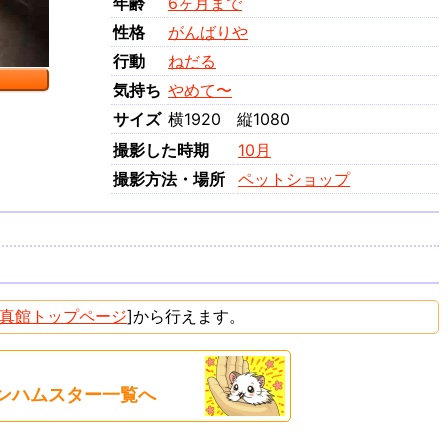
年齢
6ヶ月まで
性格
がんばりや
行動
ねだる
気持ち
やめて〜
サイズ
横1920 縦1080
撮影した時期
10月
撮影方法・場所
ペットショップ
真館トップページ
]から行えます。
ンハムスター一覧へ