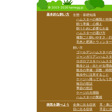
© 2003-2026 hamegg.jp
基本的な飼い方
生態・基礎知識
ハムスターの種類と特徴
飼う準備・心構え
飼うために必要なお金
ハムスターの選び方
種類ごと飼いやすさ・行
毛色と肥満とウィンター
飼い方
ゴールデンハムスターの
ジャンガリアンハムスタ
ロボロフスキーハムスタ
散歩とは・出たがる理由
散歩の準備・回数・時間
散歩中に注意すること
ケージへ帰ってもらう方
毎日の世話
季節の世話
ケージの大掃除
ハムスターの繁殖
病気を調べよう
全身に出る症状
耳・鼻
目に出る症状
手足に