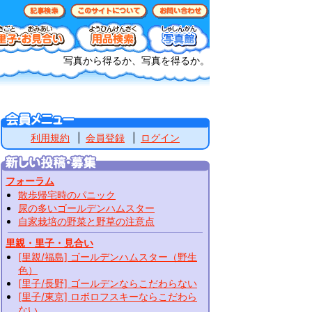
写真から得るか、写真を得るか。
利用規約
会員登録
ログイン
フォーラム
散歩帰宅時のパニック
尿の多いゴールデンハムスター
自家栽培の野菜と野草の注意点
里親・里子・見合い
[里親/福島] ゴールデンハムスター（野生
色）
[里子/長野] ゴールデンならこだわらない
[里子/東京] ロボロフスキーならこだわら
ない