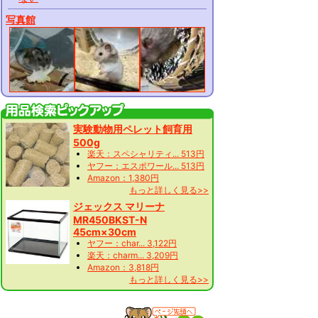
写真館
実験動物用ペレット飼育用
500g
楽天：スペシャリティ... 513円
ヤフー：エスポワール... 513円
Amazon：1,380円
もっと詳しく見る>>
ジェックス マリーナ
MR450BKST-N
45cm×30cm
ヤフー：char... 3,122円
楽天：charm... 3,209円
Amazon：3,818円
もっと詳しく見る>>