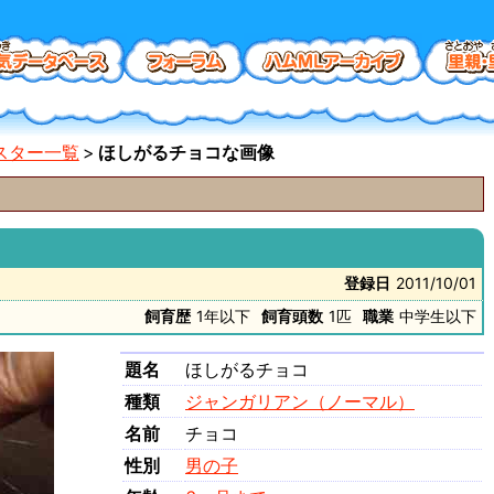
スター一覧
ほしがるチョコな画像
登録日
2011/10/01
飼育歴
1年以下
飼育頭数
1匹
職業
中学生以下
題名
ほしがるチョコ
種類
ジャンガリアン（ノーマル）
名前
チョコ
性別
男の子