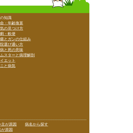
の知識
命・年齢換算
気の見つけ方
痢・軟便
瘍とガンの仕組み
院選び通い方
病と死の意味
ムスターと病理解剖
イエット
ニと病気
い主が原因
病名から探す
伝が原因