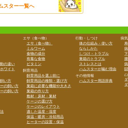
ムスター一覧へ
エサ（食べ物）
行動・しつけ
病気
エサ（食べ物）
体の仕組み・使い方
寿
ミルワーム
ならしかた
病
食物の成分
しつけ・トラブル
下
有毒な食物
巣箱のトラブル
腫
動の違い
ビタミン
ストレスとは
病
ホワイト
ハムスターが噛む理由
闘
飼育用品
ハ
飼育用品を選ぶ前に
その他情報
ダ
飼い方
飼育用品の種類・選び方
ハムスター用語辞典
ダ
ーの飼い方
巣箱に必要な機能や大きさ
ーの飼い方
巣箱の作り方
敷材・床材・巣材
ケージの選び方
ケージのレイアウト
法
適した温度・湿度
保温・暖房・冷却用品
ヒーターの設置・保温