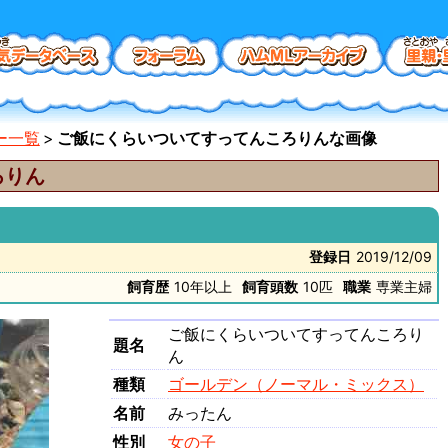
ー一覧
ご飯にくらいついてすってんころりんな画像
ろりん
登録日
2019/12/09
飼育歴
10年以上
飼育頭数
10匹
職業
専業主婦
ご飯にくらいついてすってんころり
題名
ん
種類
ゴールデン（ノーマル・ミックス）
名前
みったん
性別
女の子