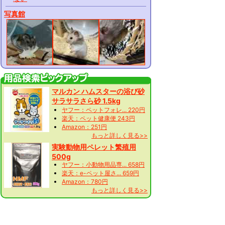
写真館
マルカン ハムスターの浴び砂
サラサラさら砂 1.5kg
ヤフー：ペットフォレ... 220円
楽天：ペット健康便 243円
Amazon：251円
もっと詳しく見る>>
実験動物用ペレット繁殖用
500g
ヤフー：小動物用品専... 658円
楽天：e-ペット屋さ... 659円
Amazon：780円
もっと詳しく見る>>