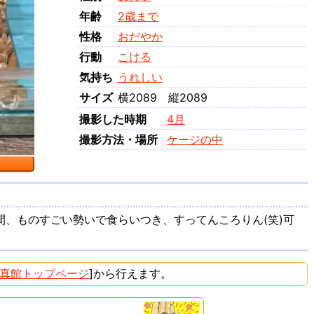
年齢
2歳まで
性格
おだやか
行動
こける
気持ち
うれしい
サイズ
横2089 縦2089
撮影した時期
4月
撮影方法・場所
ケージの中
、ものすごい勢いで食らいつき、すってんころりん(笑)可
真館トップページ
]から行えます。