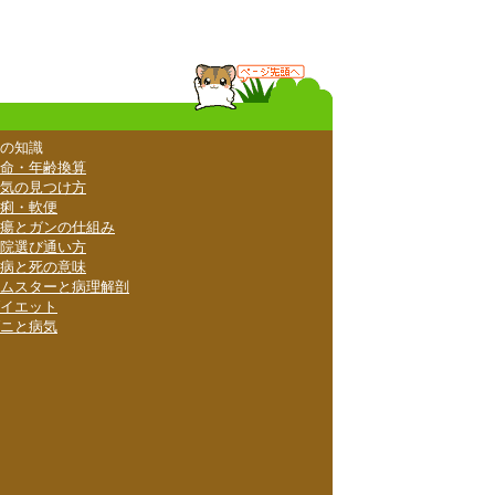
の知識
命・年齢換算
気の見つけ方
痢・軟便
瘍とガンの仕組み
院選び通い方
病と死の意味
ムスターと病理解剖
イエット
ニと病気