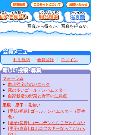
写真から得るか、写真を得るか。
利用規約
会員登録
ログイン
フォーラム
散歩帰宅時のパニック
尿の多いゴールデンハムスター
自家栽培の野菜と野草の注意点
里親・里子・見合い
[里親/福島] ゴールデンハムスター（野生
色）
[里子/長野] ゴールデンならこだわらない
[里子/東京] ロボロフスキーならこだわら
ない