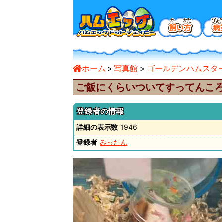
ホーム
写真館
ゴールデンハムスタ
ご飯にくらいついてすってんこ
登録者の情報
詳細の表示数
1946
登録者
みったん