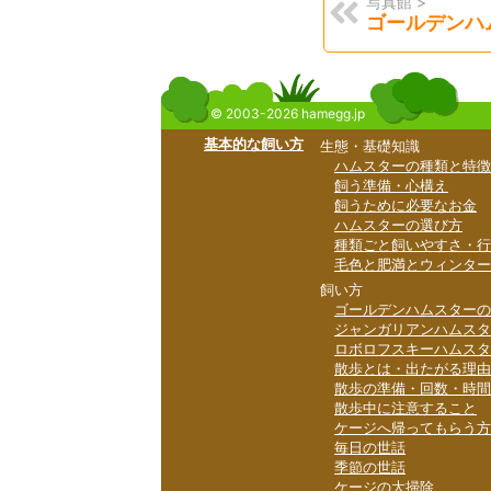
写真館 >
ゴールデンハ
© 2003-2026 hamegg.jp
基本的な飼い方
生態・基礎知識
ハムスターの種類と特徴
飼う準備・心構え
飼うために必要なお金
ハムスターの選び方
種類ごと飼いやすさ・行
毛色と肥満とウィンター
飼い方
ゴールデンハムスターの
ジャンガリアンハムスタ
ロボロフスキーハムスタ
散歩とは・出たがる理由
散歩の準備・回数・時間
散歩中に注意すること
ケージへ帰ってもらう方
毎日の世話
季節の世話
ケージの大掃除