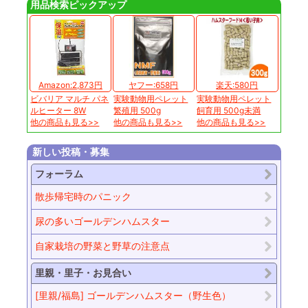
用品検索ピックアップ
Amazon:2,873円
ヤフー:658円
楽天:580円
ビバリア マルチ パネ
実験動物用ペレット
実験動物用ペレット
ルヒーター 8W
繁殖用 500g
飼育用 500g未満
他の商品も見る>>
他の商品も見る>>
他の商品も見る>>
新しい投稿・募集
フォーラム
散歩帰宅時のパニック
尿の多いゴールデンハムスター
自家栽培の野菜と野草の注意点
里親・里子・お見合い
[里親/福島] ゴールデンハムスター（野生色）