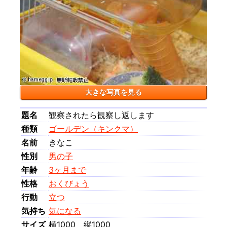
大きな写真を見る
題名
観察されたら観察し返します
種類
ゴールデン（キンクマ）
名前
きなこ
性別
男の子
年齢
3ヶ月まで
性格
おくびょう
行動
立つ
気持ち
気になる
サイズ
横1000 縦1000