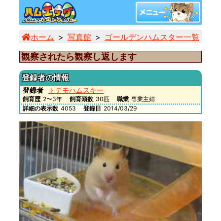
ホーム
写真館
ゴールデンハムスター一覧
観
観察されたら観察し返します
登録者の情報
登録者
トテモハムスキー
飼育歴
2〜3年
飼育頭数
30匹
職業
専業主婦
詳細の表示数
4053
登録日
2014/03/29