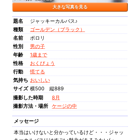
大きな写真を見る
題名
ジャッキーカルパス♪
種類
ゴールデン（ブラック）
名前
ポロリ
性別
男の子
年齢
1歳まで
性格
おくびょう
行動
慌てる
気持ち
おいしい
サイズ
横500 縦889
撮影した時期
8月
撮影方法・場所
ケージの中
メッセージ
本当はいけないと分かっているけど・・・ジャッ
キーカルパスにはすごい魅力があるみたい(・