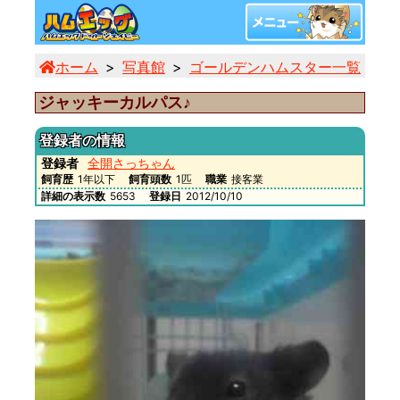
ホーム
写真館
ゴールデンハムスター一覧
ジ
ジャッキーカルパス♪
登録者の情報
登録者
全開さっちゃん
飼育歴
1年以下
飼育頭数
1匹
職業
接客業
詳細の表示数
5653
登録日
2012/10/10