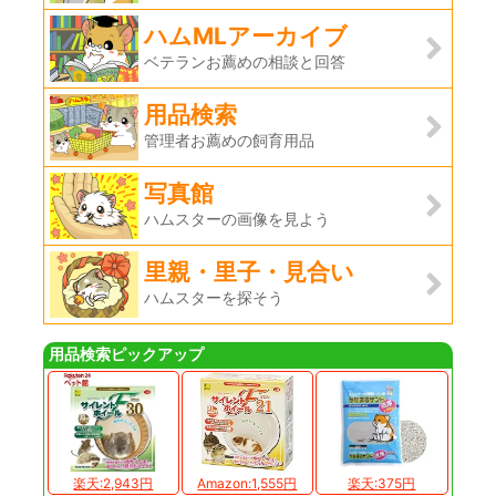
ハムMLアーカイブ
ベテランお薦めの相談と回答
用品検索
管理者お薦めの飼育用品
写真館
ハムスターの画像を見よう
里親・里子・見合い
ハムスターを探そう
用品検索ピックアップ
楽天:2,943円
Amazon:1,555円
楽天:375円