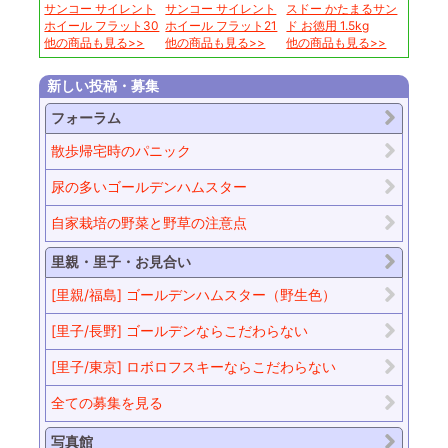
サンコー サイレント
サンコー サイレント
スドー かたまるサン
ホイール フラット30
ホイール フラット21
ド お徳用 1.5kg
他の商品も見る>>
他の商品も見る>>
他の商品も見る>>
新しい投稿・募集
フォーラム
散歩帰宅時のパニック
尿の多いゴールデンハムスター
自家栽培の野菜と野草の注意点
里親・里子・お見合い
[里親/福島] ゴールデンハムスター（野生色）
[里子/長野] ゴールデンならこだわらない
[里子/東京] ロボロフスキーならこだわらない
全ての募集を見る
写真館