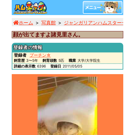
ホーム
写真館
ジャンガリアンハムスター一覧
顔が出てますよ諸見里さん。
登録者の情報
登録者
プーチン☆
飼育歴
3〜5年
飼育頭数
5匹
職業
大学/大学院生
詳細の表示数
6396
登録日
2011/05/05