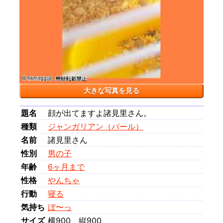
大きな写真を見る
題名
顔が出てますよ諸見里さん。
種類
ジャンガリアン（パール）
名前
諸見里さん
性別
男の子
年齢
6ヶ月まで
性格
やんちゃ
行動
寝る
気持ち
ぼ〜っ
サイズ
横900 縦900