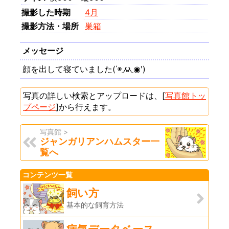
撮影した時期
4月
撮影方法・場所
巣箱
メッセージ
顔を出して寝ていました(΄◉◞౪◟◉‵)
写真の詳しい検索とアップロードは、[
写真館トッ
プページ
]から行えます。
写真館 >
ジャンガリアンハムスター一
覧へ
コンテンツ一覧
飼い方
基本的な飼育方法