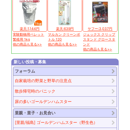
楽天:1,144円
楽天:639円
ヤフー:3,037円
実験動物用ペレット
マルカン クリーンボ
ジェックス クリップ
繁殖用 1kg
トル 120
スタンド グロースタ
他の商品も見る>>
他の商品も見る>>
ンド
他の商品も見る>>
新しい投稿・募集
フォーラム
自家栽培の野菜と野草の注意点
散歩帰宅時のパニック
尿の多いゴールデンハムスター
里親・里子・お見合い
[里親/福島] ゴールデンハムスター（野生色）