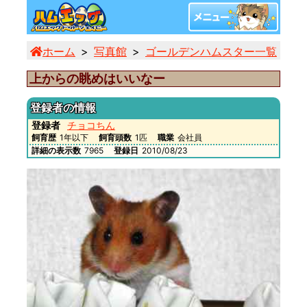
ホーム
写真館
ゴールデンハムスター一覧
上
上からの眺めはいいなー
登録者の情報
登録者
チョコちん
飼育歴
1年以下
飼育頭数
1匹
職業
会社員
詳細の表示数
7965
登録日
2010/08/23