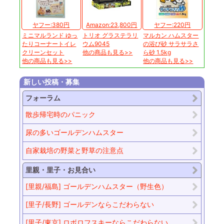
ヤフー:380円
Amazon:23,800円
ヤフー:220円
ミニマルランド ゆっ
トリオ グラステラリ
マルカン ハムスター
たりコーナートイレ
ウム9045
の浴び砂 サラサラさ
クリーンセット
他の商品も見る>>
ら砂 1.5kg
他の商品も見る>>
他の商品も見る>>
新しい投稿・募集
フォーラム
散歩帰宅時のパニック
尿の多いゴールデンハムスター
自家栽培の野菜と野草の注意点
里親・里子・お見合い
[里親/福島] ゴールデンハムスター（野生色）
[里子/長野] ゴールデンならこだわらない
[里子/東京] ロボロフスキーならこだわらない