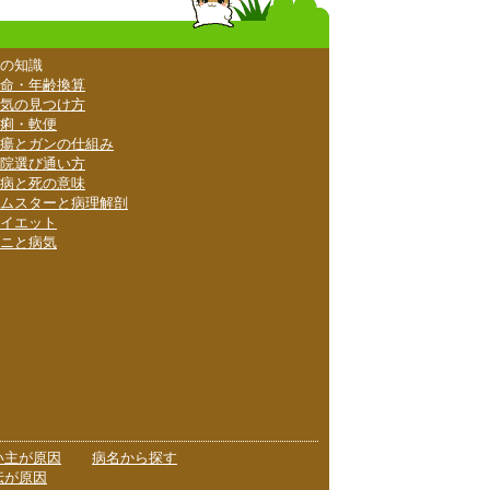
の知識
命・年齢換算
気の見つけ方
痢・軟便
瘍とガンの仕組み
院選び通い方
病と死の意味
ムスターと病理解剖
イエット
ニと病気
い主が原因
病名から探す
伝が原因