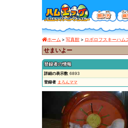
ホーム
写真館
ロボロフスキーハム
せまいよー
登録者の情報
詳細の表示数
6893
登録者
まろんママ