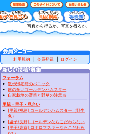
写真から得るか、写真を得るか。
利用規約
会員登録
ログイン
フォーラム
散歩帰宅時のパニック
尿の多いゴールデンハムスター
自家栽培の野菜と野草の注意点
里親・里子・見合い
[里親/福島] ゴールデンハムスター（野生
色）
[里子/長野] ゴールデンならこだわらない
[里子/東京] ロボロフスキーならこだわら
ない