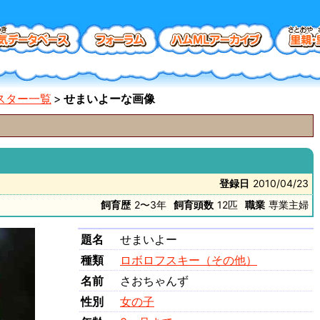
スター一覧
せまいよーな画像
登録日
2010/04/23
飼育歴
2〜3年
飼育頭数
12匹
職業
専業主婦
題名
せまいよー
種類
ロボロフスキー（その他）
名前
さおちゃんず
性別
女の子