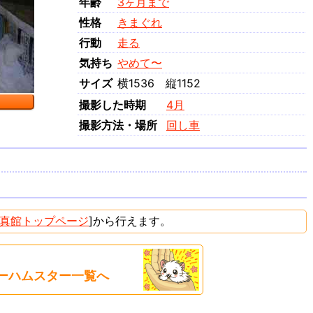
年齢
3ヶ月まで
性格
きまぐれ
行動
走る
気持ち
やめて〜
サイズ
横1536 縦1152
撮影した時期
4月
撮影方法・場所
回し車
真館トップページ
]から行えます。
ーハムスター一覧へ