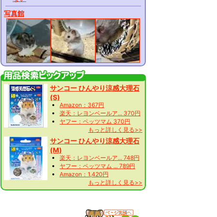
写真館
サンコー ひんやり涼感大理石
(S)
Amazon：367円
楽天：レヨンベールア... 370円
ヤフー：ペッツマム 370円
もっと詳しく見る>>
サンコー ひんやり涼感大理石
(M)
楽天：レヨンベールア... 748円
ヤフー：ペッツマム ... 789円
Amazon：1,420円
もっと詳しく見る>>