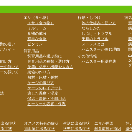
エサ（食べ物）
行動・しつけ
病気
エサ（食べ物）
体の仕組み・使い方
寿
ミルワーム
ならしかた
病
食物の成分
しつけ・トラブル
下
有毒な食物
巣箱のトラブル
腫
動の違い
ビタミン
ストレスとは
病
ホワイト
ハムスターが噛む理由
闘
飼育用品
ハ
飼育用品を選ぶ前に
その他情報
ダ
飼い方
飼育用品の種類・選び方
ハムスター用語辞典
ダ
ーの飼い方
巣箱に必要な機能や大きさ
ーの飼い方
巣箱の作り方
敷材・床材・巣材
ケージの選び方
ケージのレイアウト
法
適した温度・湿度
保温・暖房・冷却用品
ヒーターの設置・保温
に出る症状
オスメス特有の症状
生活に出る症状
エサが原因
飼
出る症状
排泄物に出る症状
状態に出る症状
飼育環境が原因
遺