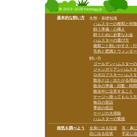
© 2003-2026 hamegg.jp
基本的な飼い方
生態・基礎知識
ハムスターの種類と特徴
飼う準備・心構え
飼うために必要なお金
ハムスターの選び方
種類ごと飼いやすさ・行
毛色と肥満とウィンター
飼い方
ゴールデンハムスターの
ジャンガリアンハムスタ
ロボロフスキーハムスタ
散歩とは・出たがる理由
散歩の準備・回数・時間
散歩中に注意すること
ケージへ帰ってもらう方
毎日の世話
季節の世話
ケージの大掃除
ハムスターの繁殖
病気を調べよう
全身に出る症状
耳・鼻
目に出る症状
手足に