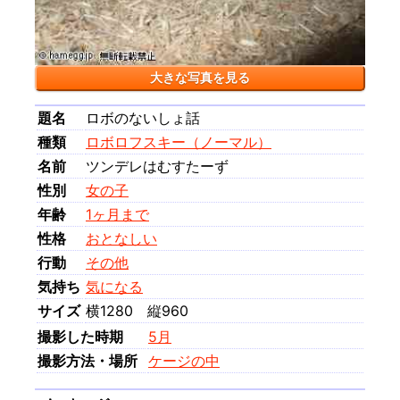
大きな写真を見る
題名
ロボのないしょ話
種類
ロボロフスキー（ノーマル）
名前
ツンデレはむすたーず
性別
女の子
年齢
1ヶ月まで
性格
おとなしい
行動
その他
気持ち
気になる
サイズ
横1280 縦960
撮影した時期
5月
撮影方法・場所
ケージの中