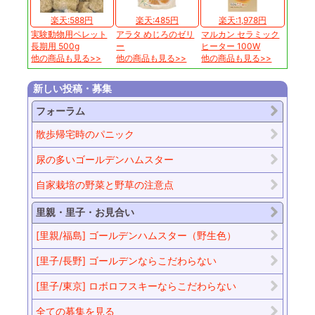
楽天:588円
楽天:485円
楽天:1,978円
実験動物用ペレット
アラタ めじろのゼリ
マルカン セラミック
長期用 500g
ー
ヒーター 100W
他の商品も見る>>
他の商品も見る>>
他の商品も見る>>
新しい投稿・募集
フォーラム
散歩帰宅時のパニック
尿の多いゴールデンハムスター
自家栽培の野菜と野草の注意点
里親・里子・お見合い
[里親/福島] ゴールデンハムスター（野生色）
[里子/長野] ゴールデンならこだわらない
[里子/東京] ロボロフスキーならこだわらない
全ての募集を見る