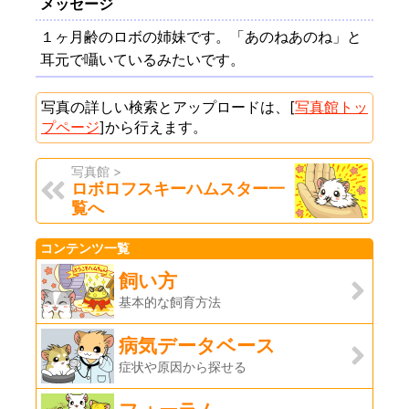
メッセージ
１ヶ月齢のロボの姉妹です。「あのねあのね」と
耳元で囁いているみたいです。
写真の詳しい検索とアップロードは、[
写真館トッ
プページ
]から行えます。
写真館 >
ロボロフスキーハムスター一
覧へ
コンテンツ一覧
飼い方
基本的な飼育方法
病気データベース
症状や原因から探せる