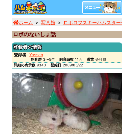
ホーム
写真館
ロボロフスキーハムスター一覧
ロボのないしょ話
登録者の情報
登録者
Yassan
飼育歴
3〜5年
飼育頭数
11匹
職業
会社員
詳細の表示数
9340
登録日
2009/05/22