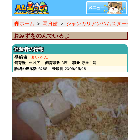
ホーム
写真館
ジャンガリアンハムスター一覧
おみずをのんでいるよ
登録者の情報
登録者
まいたん
飼育歴
1年以下
飼育頭数
3匹
職業
専業主婦
詳細の表示数
6285
登録日
2009/05/08