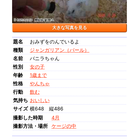
大きな写真を見る
題名
おみずをのんでいるよ
種類
ジャンガリアン（パール）
名前
バニラちゃん
性別
女の子
年齢
1歳まで
性格
やんちゃ
行動
飲む
気持ち
おいしい
サイズ
横648 縦486
撮影した時期
4月
撮影方法・場所
ケージの中