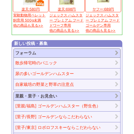
楽天:580円
楽天:698円
ヤフー:689円
実験動物用ペレット
ジェックス ハムスタ
ジェックス ハムスタ
飼育用 500g未満
ー プレミアム フード
ー プレミアム フード
他の商品も見る>>
ドワーフ専用
ゴールデン専用
他の商品も見る>>
他の商品も見る>>
新しい投稿・募集
フォーラム
散歩帰宅時のパニック
尿の多いゴールデンハムスター
自家栽培の野菜と野草の注意点
里親・里子・お見合い
[里親/福島] ゴールデンハムスター（野生色）
[里子/長野] ゴールデンならこだわらない
[里子/東京] ロボロフスキーならこだわらない