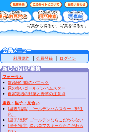
写真から得るか、写真を得るか。
利用規約
会員登録
ログイン
フォーラム
散歩帰宅時のパニック
尿の多いゴールデンハムスター
自家栽培の野菜と野草の注意点
里親・里子・見合い
[里親/福島] ゴールデンハムスター（野生
色）
[里子/長野] ゴールデンならこだわらない
[里子/東京] ロボロフスキーならこだわら
ない