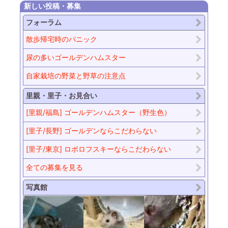
新しい投稿・募集
フォーラム
散歩帰宅時のパニック
尿の多いゴールデンハムスター
自家栽培の野菜と野草の注意点
里親・里子・お見合い
[里親/福島] ゴールデンハムスター（野生色）
[里子/長野] ゴールデンならこだわらない
[里子/東京] ロボロフスキーならこだわらない
全ての募集を見る
写真館