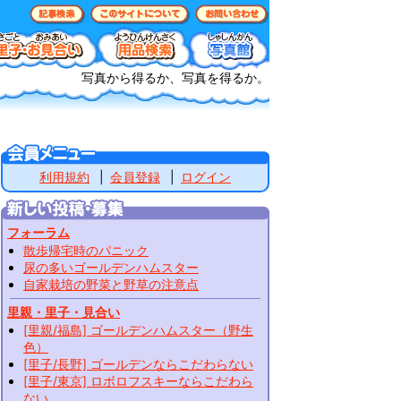
写真から得るか、写真を得るか。
利用規約
会員登録
ログイン
フォーラム
散歩帰宅時のパニック
尿の多いゴールデンハムスター
自家栽培の野菜と野草の注意点
里親・里子・見合い
[里親/福島] ゴールデンハムスター（野生
色）
[里子/長野] ゴールデンならこだわらない
[里子/東京] ロボロフスキーならこだわら
ない