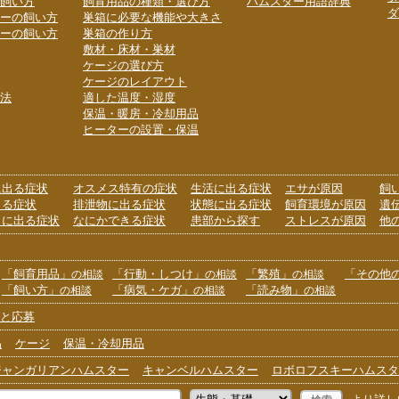
飼い方
飼育用品の種類・選び方
ハムスター用語辞典
ダ
ーの飼い方
巣箱に必要な機能や大きさ
ーの飼い方
巣箱の作り方
敷材・床材・巣材
ケージの選び方
ケージのレイアウト
法
適した温度・湿度
保温・暖房・冷却用品
ヒーターの設置・保温
に出る症状
オスメス特有の症状
生活に出る症状
エサが原因
飼
出る症状
排泄物に出る症状
状態に出る症状
飼育環境が原因
遺
りに出る症状
なにかできる症状
患部から探す
ストレスが原因
他
「飼育用品」
「行動・しつけ」
「繁殖」
「その他
の相談
の相談
の相談
「飼い方」
「病気・ケガ」
「読み物」
の相談
の相談
の相談
と応募
品
ケージ
保温・冷却用品
ジャンガリアンハムスター
キャンベルハムスター
ロボロフスキーハムスタ