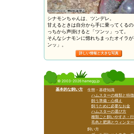
シナモンちゃんは、ツンデレ。
甘えるときは自分から手に乗ってくるの
っちから声掛けると「ツンッ」って。
そんなシナモンに惚れちまったオイラが
ンッ」。
詳しい情報と大きな写真
© 2003-2026 hamegg.jp
基本的な飼い方
生態・基礎知識
ハムスターの種類と特徴
飼う準備・心構え
飼うために必要なお金
ハムスターの選び方
種類ごと飼いやすさ・行
毛色と肥満とウィンター
飼い方