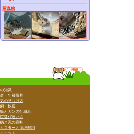
写真館
の知識
命・年齢換算
気の見つけ方
痢・軟便
瘍とガンの仕組み
院選び通い方
病と死の意味
ムスターと病理解剖
イエット