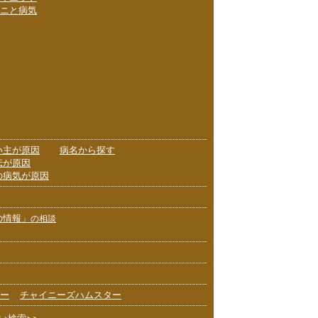
ニと病気
い主が原因
病名から探す
伝が原因
の病気が原因
の情報」
の相談
ー
チャイニーズハムスター