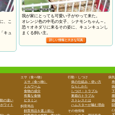
我が家にとっても可愛い子がやって来た。
に、こ
オレンジ色の中毛の女子、シナモンちゃん～。
恐々オネダリに来るその姿に、キュンキュンし
「キュ
まくる飼い主。
詳しい情報と大きな写真
エサ（食べ物）
行動・しつけ
病気
エサ（食べ物）
体の仕組み・使い方
寿
ミルワーム
ならしかた
病
食物の成分
しつけ・トラブル
下
有毒な食物
巣箱のトラブル
腫
動の違い
ビタミン
ストレスとは
病
ホワイト
ハムスターが噛む理由
闘
飼育用品
ハ
飼育用品を選ぶ前に
その他情報
ダ