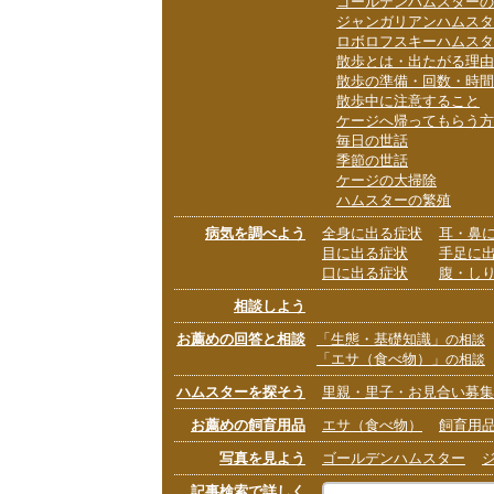
ゴールデンハムスターの
ジャンガリアンハムスタ
ロボロフスキーハムスタ
散歩とは・出たがる理由
散歩の準備・回数・時間
散歩中に注意すること
ケージへ帰ってもらう方
毎日の世話
季節の世話
ケージの大掃除
ハムスターの繁殖
病気を調べよう
全身に出る症状
耳・鼻
目に出る症状
手足に
口に出る症状
腹・し
相談しよう
お薦めの回答と相談
「生態・基礎知識」
の相談
「エサ（食べ物）」
の相談
ハムスターを探そう
里親・里子・お見合い募集
お薦めの飼育用品
エサ（食べ物）
飼育用
写真を見よう
ゴールデンハムスター
記事検索で詳しく