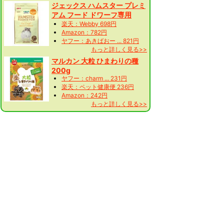
ジェックス ハムスター プレミ
アム フード ドワーフ専用
楽天：Webby 698円
Amazon：782円
ヤフー：あきばおー ... 821円
もっと詳しく見る>>
マルカン 大粒 ひまわりの種
200g
ヤフー：charm ... 231円
楽天：ペット健康便 236円
Amazon：242円
もっと詳しく見る>>