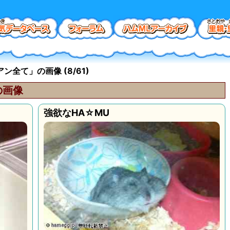
全て」の画像 (8/61)
の画像
強欲なHA☆MU