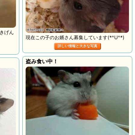
きげん
現在この子のお婿さん募集しています(*^U^*)
詳しい情報と大きな写真
盗み食い中！