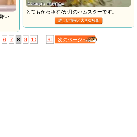
とてもかわゆす7か月のハムスターです。
嫌い
詳しい情報と大きな写真
6
7
8
9
10
...
61
次のページへ