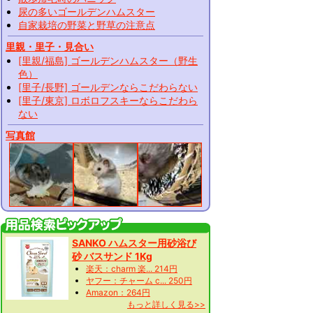
尿の多いゴールデンハムスター
自家栽培の野菜と野草の注意点
里親・里子・見合い
[里親/福島] ゴールデンハムスター（野生
色）
[里子/長野] ゴールデンならこだわらない
[里子/東京] ロボロフスキーならこだわら
ない
写真館
SANKO ハムスター用砂浴び
砂 バスサンド 1Kg
楽天：charm 楽... 214円
ヤフー：チャーム c... 250円
Amazon：264円
もっと詳しく見る>>