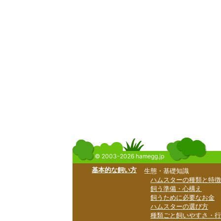
© 2003-2026 hamegg.jp
基本的な飼い方
生態・基礎知識
ハムスターの種類と特徴
飼う準備・心構え
飼うために必要なお金
ハムスターの選び方
種類ごと飼いやすさ・行