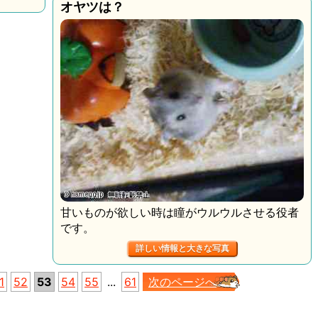
オヤツは？
甘いものが欲しい時は瞳がウルウルさせる役者
です。
詳しい情報と大きな写真
1
52
53
54
55
...
61
次のページへ