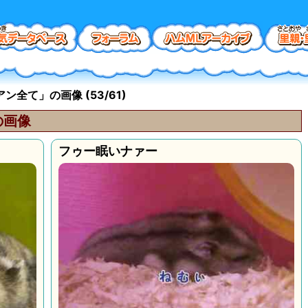
全て」の画像 (53/61)
の画像
フゥー眠いナァー