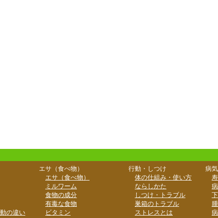
エサ（食べ物）
行動・しつけ
病気
エサ（食べ物）
体の仕組み・使い方
寿
ミルワーム
ならしかた
病
食物の成分
しつけ・トラブル
下
有毒な食物
巣箱のトラブル
腫
動の違い
ビタミン
ストレスとは
病