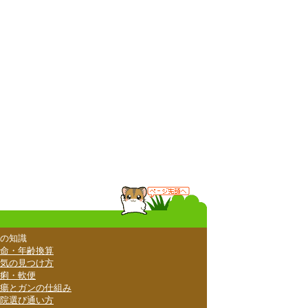
の知識
命・年齢換算
気の見つけ方
痢・軟便
瘍とガンの仕組み
院選び通い方