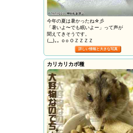
今年の夏は暑かったね☆彡
「暑いよ〜でも眠いよー」って声が
聞えてきそうです。
(__)｡。oｏＯＺＺＺＺ
詳しい情報と大きな写真
カリカリカボ種