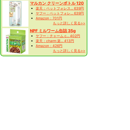
マルカン クリーンボトル 120
楽天：ペットフォレス... 639円
ヤフー：ペットフォレ... 639円
Amazon：701円
もっと詳しく見る>>
NPF ミルワーム缶詰 35g
ヤフー：チャーム c... 402円
楽天：charm 楽... 413円
Amazon：426円
もっと詳しく見る>>