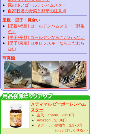
尿の多いゴールデンハムスター
自家栽培の野菜と野草の注意点
里親・里子・見合い
[里親/福島] ゴールデンハムスター（野生
色）
[里子/長野] ゴールデンならこだわらない
[里子/東京] ロボロフスキーならこだわら
ない
写真館
メディマル ビーポーレンハム
スター
楽天：charm... 2,131円
Amazon：2,136円
ヤフー：小動物専... 2,376円
もっと詳しく見る>>