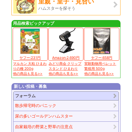
里親・里子・見合い
ハムスターを探そう
用品検索ピックアップ
ヤフー:231円
Amazon:2,690円
ヤフー:658円
マルカン 大粒 ひまわ
みどり商会 クリップ
実験動物用ペレット
りの種 200g
スタンド ひまわり
繁殖用 500g
他の商品も見る>>
他の商品も見る>>
他の商品も見る>>
新しい投稿・募集
フォーラム
散歩帰宅時のパニック
尿の多いゴールデンハムスター
自家栽培の野菜と野草の注意点