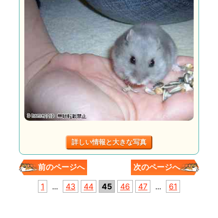
詳しい情報と大きな写真
前のページへ
次のページへ
1
...
43
44
45
46
47
...
61