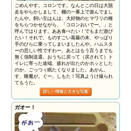
ごめんやす。コロンです。なんとこの日は大脱
走をやらかしまして、棚の一番上で遊んでまし
たんや。飼い主はんは、大好物のヒマワリの種
をちらつかせながら、「コロンおいでー。」と
呼んではります。ああ食べたい！でもまだ遊び
たい！それで、ものすごい葛藤の末、やっぱり
手のひらに乗ってしまいましたんや。ハムスタ
ーの悲しい性ですわー。あとはもう言うまでも
無く強制送還、おうちに戻って（戻されて）ト
イレに寄った途端、疲れが出たのかホッとした
のか、ごっつぅ眠たくなりました。あかん。
す、睡魔が。ぐー。しもた！写真ようけ撮られ
てもうた。
詳しい情報と大きな写真
ガオー！