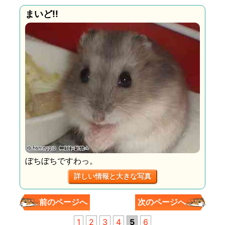
まいど!!
ぼちぼちですわっ。
詳しい情報と大きな写真
前のページへ
次のページへ
1
2
3
4
5
6