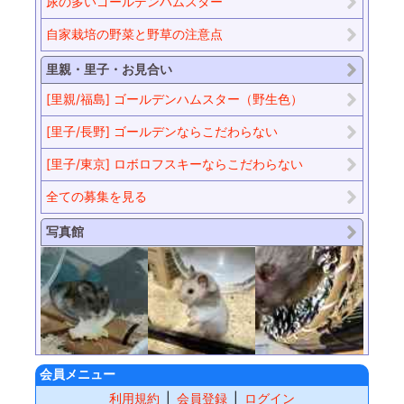
尿の多いゴールデンハムスター
自家栽培の野菜と野草の注意点
里親・里子・お見合い
[里親/福島] ゴールデンハムスター（野生色）
[里子/長野] ゴールデンならこだわらない
[里子/東京] ロボロフスキーならこだわらない
全ての募集を見る
写真館
会員メニュー
利用規約
会員登録
ログイン