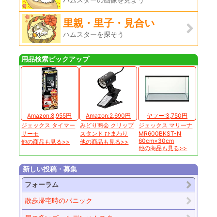
里親・里子・見合い
ハムスターを探そう
用品検索ピックアップ
Amazon:8,955円
Amazon:2,690円
ヤフー:3,750円
ジェックス タイマー
みどり商会 クリップ
ジェックス マリーナ
サーモ
スタンド ひまわり
MR600BKST-N
60cm×30cm
他の商品も見る>>
他の商品も見る>>
他の商品も見る>>
新しい投稿・募集
フォーラム
散歩帰宅時のパニック