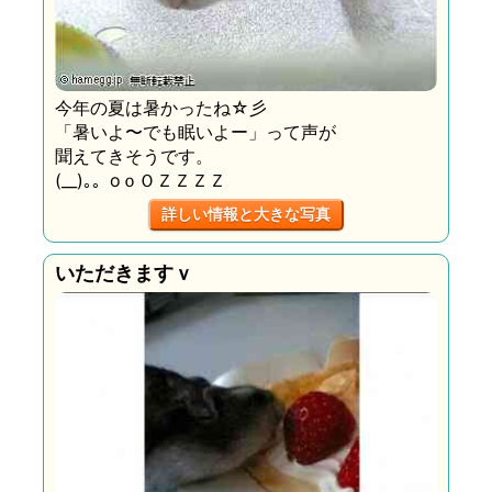
今年の夏は暑かったね☆彡
「暑いよ〜でも眠いよー」って声が
聞えてきそうです。
(__)｡。oｏＯＺＺＺＺ
詳しい情報と大きな写真
いただきますｖ