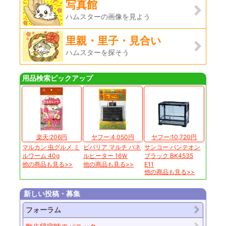
写真館
ハムスターの画像を見よう
里親・里子・見合い
ハムスターを探そう
用品検索ピックアップ
楽天:206円
ヤフー:4,050円
ヤフー:10,720円
マルカン 虫グルメ ミ
ビバリア マルチ パネ
サンコー パンテオン
ルワーム 40g
ルヒーター 16Ｗ
ブラック BK4535
他の商品も見る>>
他の商品も見る>>
E11
他の商品も見る>>
新しい投稿・募集
フォーラム