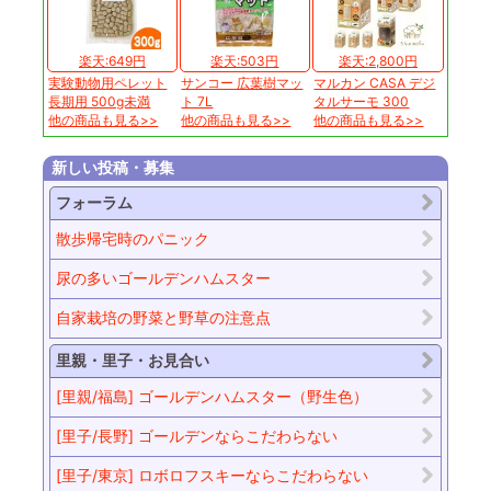
楽天:649円
楽天:503円
楽天:2,800円
実験動物用ペレット
サンコー 広葉樹マッ
マルカン CASA デジ
長期用 500g未満
ト 7L
タルサーモ 300
他の商品も見る>>
他の商品も見る>>
他の商品も見る>>
新しい投稿・募集
フォーラム
散歩帰宅時のパニック
尿の多いゴールデンハムスター
自家栽培の野菜と野草の注意点
里親・里子・お見合い
[里親/福島] ゴールデンハムスター（野生色）
[里子/長野] ゴールデンならこだわらない
[里子/東京] ロボロフスキーならこだわらない