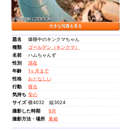
大きな写真を見る
題名
爆睡中のキンクマちゃん
種類
ゴールデン（キンクマ）
名前
ハムちゃんず
性別
混在
年齢
1ヶ月まで
性格
おとなしい
行動
寝る
気持ち
安心
サイズ
横4032 縦3024
撮影した時期
9月
撮影方法・場所
巣箱