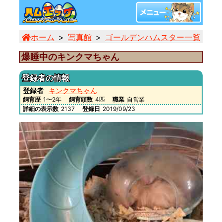
ホーム
写真館
ゴールデンハムスター一覧
爆
爆睡中のキンクマちゃん
登録者の情報
登録者
キンクマちゃん
飼育歴
1〜2年
飼育頭数
4匹
職業
自営業
詳細の表示数
2137
登録日
2019/09/23