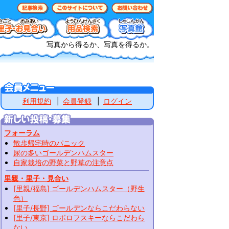
写真から得るか、写真を得るか。
利用規約
会員登録
ログイン
フォーラム
散歩帰宅時のパニック
尿の多いゴールデンハムスター
自家栽培の野菜と野草の注意点
里親・里子・見合い
[里親/福島] ゴールデンハムスター（野生
色）
[里子/長野] ゴールデンならこだわらない
[里子/東京] ロボロフスキーならこだわら
ない