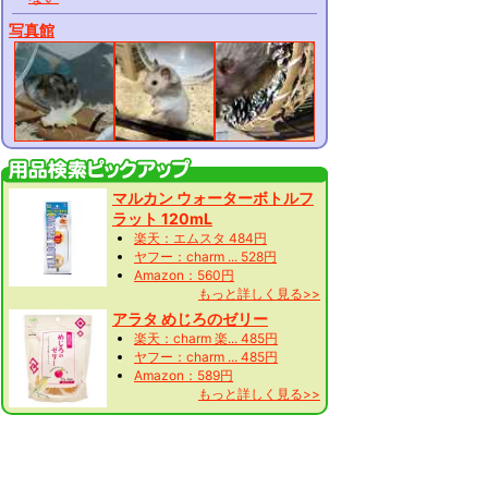
写真館
マルカン ウォーターボトルフ
ラット 120mL
楽天：エムスタ 484円
ヤフー：charm ... 528円
Amazon：560円
もっと詳しく見る>>
アラタ めじろのゼリー
楽天：charm 楽... 485円
ヤフー：charm ... 485円
Amazon：589円
もっと詳しく見る>>