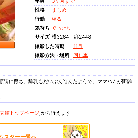
年齢
3ヶ月まで
性格
まじめ
行動
寝る
気持ち
ぐったり
サイズ
横3264 縦2448
撮影した時期
11月
撮影方法・場所
回し車
。順調に育ち、離乳もだいぶん進んだようで、ママハムが距離
…
真館トップページ
]から行えます。
ムスター一覧へ