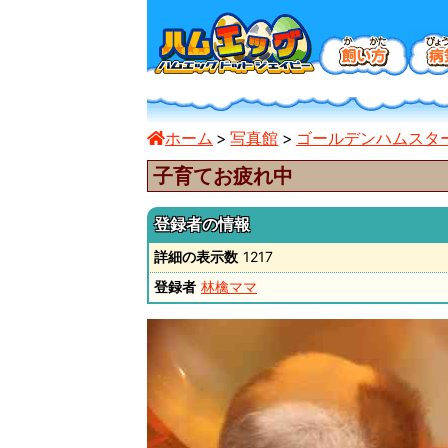
ホーム
写真館
ゴールデンハムスタ
子育てお疲れ中
登録者の情報
詳細の表示数
1217
登録者
林檎ママ