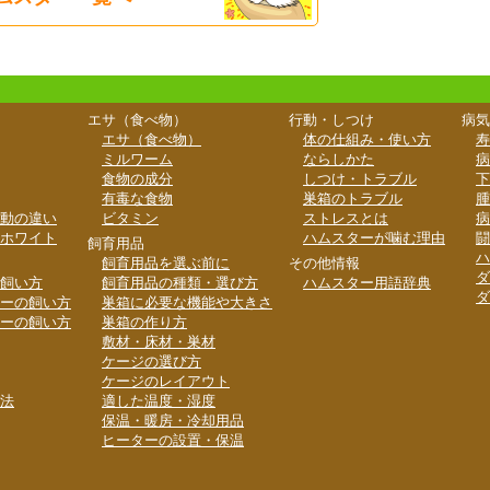
エサ（食べ物）
行動・しつけ
病気
エサ（食べ物）
体の仕組み・使い方
寿
ミルワーム
ならしかた
病
食物の成分
しつけ・トラブル
下
有毒な食物
巣箱のトラブル
腫
動の違い
ビタミン
ストレスとは
病
ホワイト
ハムスターが噛む理由
闘
飼育用品
ハ
飼育用品を選ぶ前に
その他情報
ダ
飼い方
飼育用品の種類・選び方
ハムスター用語辞典
ダ
ーの飼い方
巣箱に必要な機能や大きさ
ーの飼い方
巣箱の作り方
敷材・床材・巣材
ケージの選び方
ケージのレイアウト
法
適した温度・湿度
保温・暖房・冷却用品
ヒーターの設置・保温