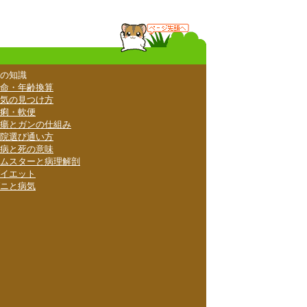
の知識
命・年齢換算
気の見つけ方
痢・軟便
瘍とガンの仕組み
院選び通い方
病と死の意味
ムスターと病理解剖
イエット
ニと病気