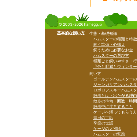
© 2003-2026 hamegg.jp
基本的な飼い方
生態・基礎知識
ハムスターの種類と特徴
飼う準備・心構え
飼うために必要なお金
ハムスターの選び方
種類ごと飼いやすさ・行
毛色と肥満とウィンター
飼い方
ゴールデンハムスターの
ジャンガリアンハムスタ
ロボロフスキーハムスタ
散歩とは・出たがる理由
散歩の準備・回数・時間
散歩中に注意すること
ケージへ帰ってもらう方
毎日の世話
季節の世話
ケージの大掃除
ハムスターの繁殖