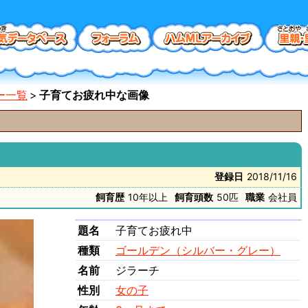
ー一覧
子育てお疲れ中な画像
登録日
2018/11/16
飼育歴
10年以上
飼育頭数
50匹
職業
会社員
題名
子育てお疲れ中
種類
ゴールデン（シルバー・グレー）
名前
ジラーチ
性別
女の子