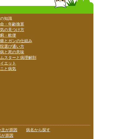
の知識
命・年齢換算
気の見つけ方
痢・軟便
瘍とガンの仕組み
院選び通い方
病と死の意味
ムスターと病理解剖
イエット
ニと病気
い主が原因
病名から探す
伝が原因