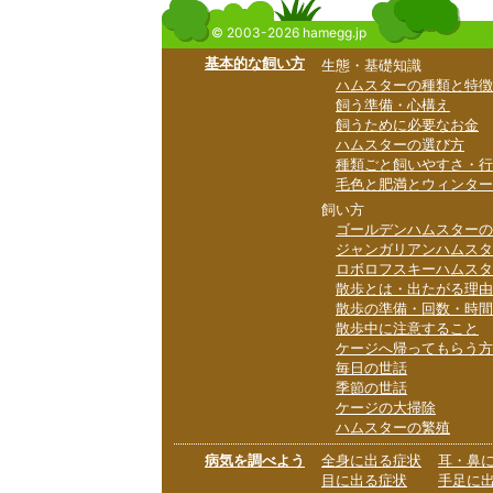
© 2003-2026 hamegg.jp
基本的な飼い方
生態・基礎知識
ハムスターの種類と特徴
飼う準備・心構え
飼うために必要なお金
ハムスターの選び方
種類ごと飼いやすさ・行
毛色と肥満とウィンター
飼い方
ゴールデンハムスターの
ジャンガリアンハムスタ
ロボロフスキーハムスタ
散歩とは・出たがる理由
散歩の準備・回数・時間
散歩中に注意すること
ケージへ帰ってもらう方
毎日の世話
季節の世話
ケージの大掃除
ハムスターの繁殖
病気を調べよう
全身に出る症状
耳・鼻
目に出る症状
手足に