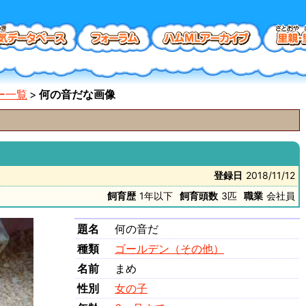
ー一覧
何の音だな画像
登録日
2018/11/12
飼育歴
1年以下
飼育頭数
3匹
職業
会社員
題名
何の音だ
種類
ゴールデン（その他）
名前
まめ
性別
女の子