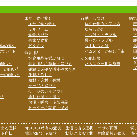
エサ（食べ物）
行動・しつけ
病気
エサ（食べ物）
体の仕組み・使い方
寿
ミルワーム
ならしかた
病
食物の成分
しつけ・トラブル
下
有毒な食物
巣箱のトラブル
腫
動の違い
ビタミン
ストレスとは
病
ホワイト
ハムスターが噛む理由
闘
飼育用品
ハ
飼育用品を選ぶ前に
その他情報
ダ
飼い方
飼育用品の種類・選び方
ハムスター用語辞典
ダ
ーの飼い方
巣箱に必要な機能や大きさ
ーの飼い方
巣箱の作り方
敷材・床材・巣材
ケージの選び方
ケージのレイアウト
法
適した温度・湿度
保温・暖房・冷却用品
ヒーターの設置・保温
に出る症状
オスメス特有の症状
生活に出る症状
エサが原因
飼
出る症状
排泄物に出る症状
状態に出る症状
飼育環境が原因
遺