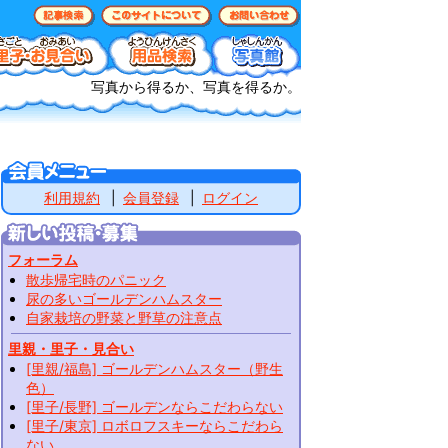
写真から得るか、写真を得るか。
利用規約
会員登録
ログイン
フォーラム
散歩帰宅時のパニック
尿の多いゴールデンハムスター
自家栽培の野菜と野草の注意点
里親・里子・見合い
[里親/福島] ゴールデンハムスター（野生
色）
[里子/長野] ゴールデンならこだわらない
[里子/東京] ロボロフスキーならこだわら
ない