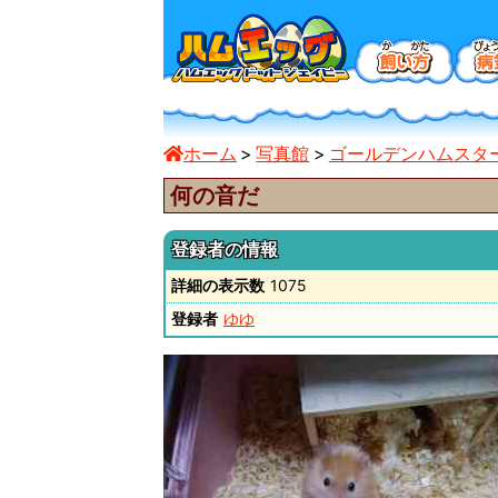
ホーム
写真館
ゴールデンハムスタ
何の音だ
登録者の情報
詳細の表示数
1075
登録者
ゆゆ