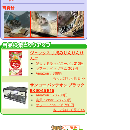
写真館
ジェックス 手摘みりんりんり
んご
楽天：ドラッグスーパ... 210円
ヤフー：ペッツマム 308円
Amazon：369円
もっと詳しく見る>>
サンコー パンテオン ブラック
BK9045 E15
Amazon：26,700円
楽天：char... 26,750円
ヤフー：cha... 26,750円
もっと詳しく見る>>