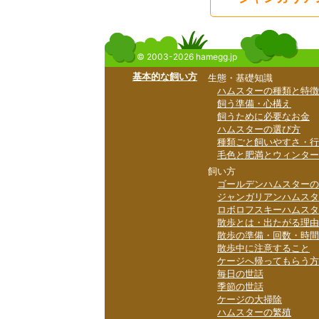
© 2003-2026 hamegg.jp
基本的な飼い方
生態・基礎知識
ハムスターの種類と特徴
飼う準備・心構え
飼うために必要なお金
ハムスターの選び方
種類ごと飼いやすさ・行
毛色と肥満とウィンター
飼い方
ゴールデンハムスターの
ジャンガリアンハムスタ
ロボロフスキーハムスタ
散歩とは・出たがる理由
散歩の準備・回数・時間
散歩中に注意すること
ケージへ帰ってもらう方
毎日の世話
季節の世話
ケージの大掃除
ハムスターの繁殖