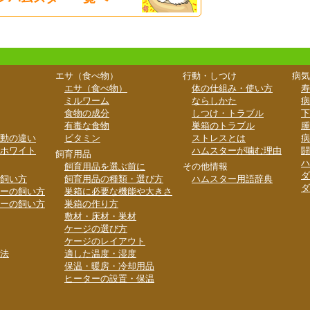
エサ（食べ物）
行動・しつけ
病気
エサ（食べ物）
体の仕組み・使い方
寿
ミルワーム
ならしかた
病
食物の成分
しつけ・トラブル
下
有毒な食物
巣箱のトラブル
腫
動の違い
ビタミン
ストレスとは
病
ホワイト
ハムスターが噛む理由
闘
飼育用品
ハ
飼育用品を選ぶ前に
その他情報
ダ
飼い方
飼育用品の種類・選び方
ハムスター用語辞典
ダ
ーの飼い方
巣箱に必要な機能や大きさ
ーの飼い方
巣箱の作り方
敷材・床材・巣材
ケージの選び方
ケージのレイアウト
法
適した温度・湿度
保温・暖房・冷却用品
ヒーターの設置・保温