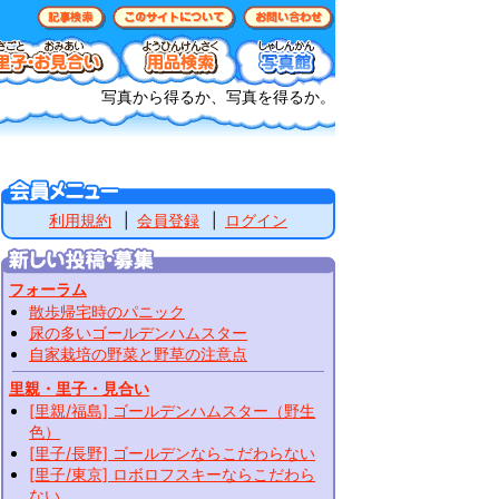
写真から得るか、写真を得るか。
利用規約
会員登録
ログイン
フォーラム
散歩帰宅時のパニック
尿の多いゴールデンハムスター
自家栽培の野菜と野草の注意点
里親・里子・見合い
[里親/福島] ゴールデンハムスター（野生
色）
[里子/長野] ゴールデンならこだわらない
[里子/東京] ロボロフスキーならこだわら
ない