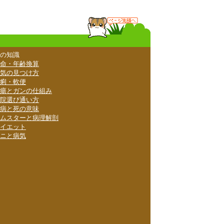
の知識
命・年齢換算
気の見つけ方
痢・軟便
瘍とガンの仕組み
院選び通い方
病と死の意味
ムスターと病理解剖
イエット
ニと病気