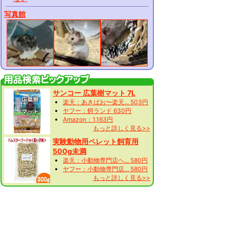
写真館
サンコー 広葉樹マット 7L
楽天：あきばお〜楽天... 503円
ヤフー：餌ランド 630円
Amazon：1,163円
もっと詳しく見る>>
実験動物用ペレット飼育用
500g未満
楽天：小動物専門店ヘ... 580円
ヤフー：小動物専門店... 580円
もっと詳しく見る>>