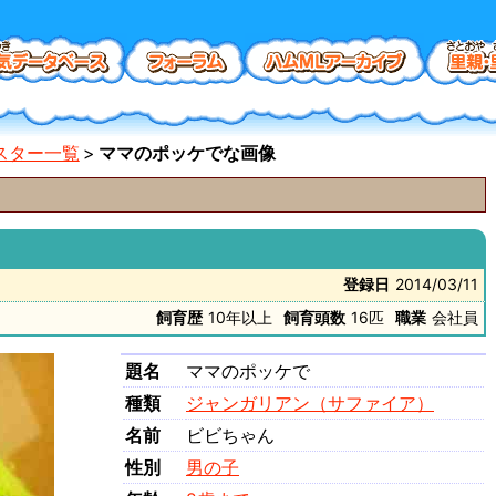
スター一覧
ママのポッケでな画像
登録日
2014/03/11
飼育歴
10年以上
飼育頭数
16匹
職業
会社員
題名
ママのポッケで
種類
ジャンガリアン（サファイア）
名前
ビビちゃん
性別
男の子