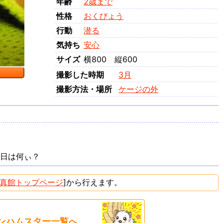
年齢
2歳まで
性格
おくびょう
行動
潜る
気持ち
安心
サイズ
横800 縦600
撮影した時期
3月
撮影方法・場所
ケージの外
今日は何ぃ？
真館トップページ
]から行えます。
ンハムスター一覧へ